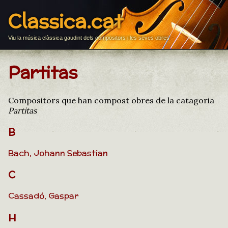
Classica.cat
Viu la música clàssica gaudint dels compositors i les seves obres
Partitas
Compositors que han compost obres de la catagoria
Partitas
B
Bach, Johann Sebastian
C
Cassadó, Gaspar
H