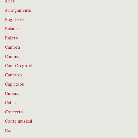
Àries
Arranjaments
Bagatel·les
Balades
Ballets
Cambra
Cànons
Cant Gregorià
Cantates
Capritxos
Cinema
Cobla
Concerts
Conte musical
Cor