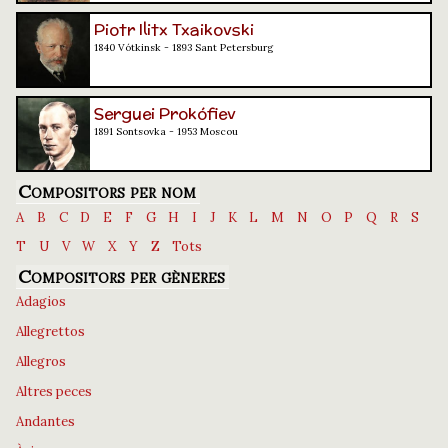
Piotr Ilitx Txaikovski
1840 Vótkinsk - 1893 Sant Petersburg
Serguei Prokófiev
1891 Sontsovka - 1953 Moscou
Compositors per nom
A
B
C
D
E
F
G
H
I
J
K
L
M
N
O
P
Q
R
S
T
U
V
W
X
Y
Z
Tots
Compositors per gèneres
Adagios
Allegrettos
Allegros
Altres peces
Andantes