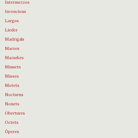
Intermezzos
Invencions
Largos
Lieder
Madrigals
Marxes
Mazurkes
Minuets
Misses
Motets
Nocturns
Nonets
Obertures
Octets
Òperes