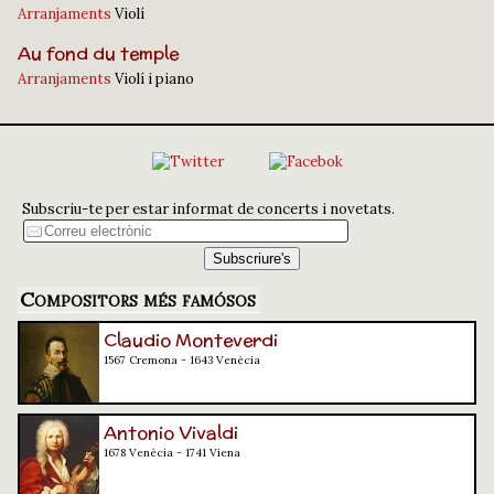
Arranjaments
Violí
Au fond du temple
Arranjaments
Violí i piano
Subscriu-te per estar informat de concerts i novetats.
Compositors més famósos
Claudio Monteverdi
1567 Cremona - 1643 Venècia
Antonio Vivaldi
1678 Venècia - 1741 Viena