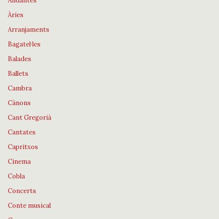
Andantes
Àries
Arranjaments
Bagatel·les
Balades
Ballets
Cambra
Cànons
Cant Gregorià
Cantates
Capritxos
Cinema
Cobla
Concerts
Conte musical