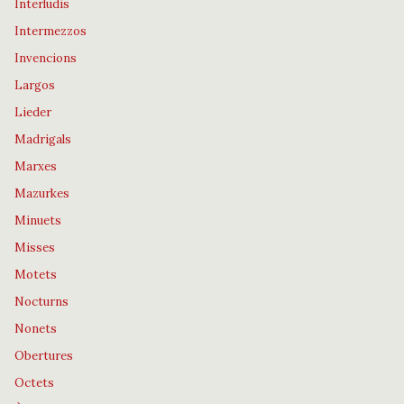
Interludis
Intermezzos
Invencions
Largos
Lieder
Madrigals
Marxes
Mazurkes
Minuets
Misses
Motets
Nocturns
Nonets
Obertures
Octets