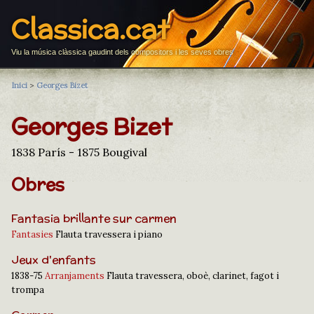
Classica.cat
Viu la música clàssica gaudint dels compositors i les seves obres
Inici
>
Georges Bizet
Georges Bizet
1838 París - 1875 Bougival
Obres
Fantasia brillante sur carmen
Fantasies
Flauta travessera i piano
Jeux d'enfants
1838-75
Arranjaments
Flauta travessera, oboè, clarinet, fagot i
trompa