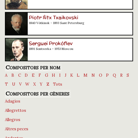
Piotr Ilitx Txaikovski
1840 Vótkinsk - 1893 Sant Petersburg
Serguei Prokófiev
1891 Sontsovka - 1953 Moscou
Compositors per nom
A
B
C
D
E
F
G
H
I
J
K
L
M
N
O
P
Q
R
S
T
U
V
W
X
Y
Z
Tots
Compositors per gèneres
Adagios
Allegrettos
Allegros
Altres peces