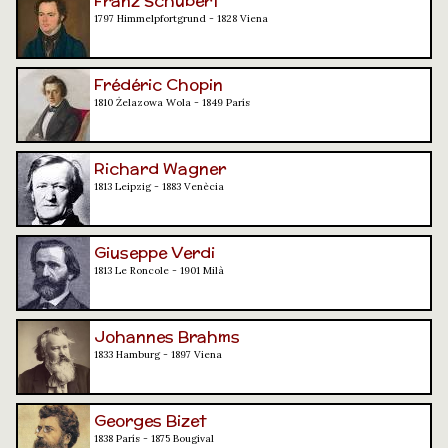
Franz Schubert
1797 Himmelpfortgrund - 1828 Viena
Frédéric Chopin
1810 Żelazowa Wola - 1849 París
Richard Wagner
1813 Leipzig - 1883 Venècia
Giuseppe Verdi
1813 Le Roncole - 1901 Milà
Johannes Brahms
1833 Hamburg - 1897 Viena
Georges Bizet
1838 París - 1875 Bougival