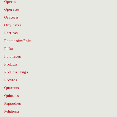
Òperes
Operetes
Oratoris
Orquestra
Partitas
Poema simfònic
Polka
Poloneses
Preludis
Preludis i Fuga
Prestos
Quartets
Quintets
Rapsòdies
Religiosa