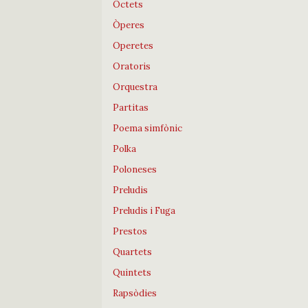
Octets
Òperes
Operetes
Oratoris
Orquestra
Partitas
Poema simfònic
Polka
Poloneses
Preludis
Preludis i Fuga
Prestos
Quartets
Quintets
Rapsòdies