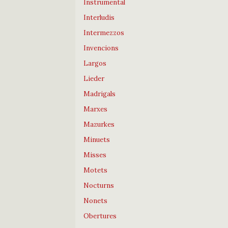
Instrumental
Interludis
Intermezzos
Invencions
Largos
Lieder
Madrigals
Marxes
Mazurkes
Minuets
Misses
Motets
Nocturns
Nonets
Obertures