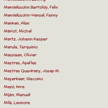
Mendelssohn Bartoldy, Felix
Mendelssohn-Hensel, Fanny
Menken, Alan
Mériot, Michel
Mertz, Johann Kaspar
Merula, Tarquinio
Messiaen, Olivier
Mestres, Apel·les
Mestres Quadreny, Josep M.
Meyerbeer, Giacomo
Mezó, Imre
Miján, Manuel
Milà, Leonora