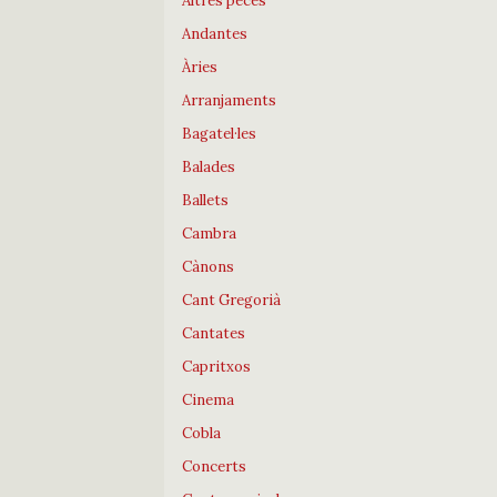
Altres peces
Andantes
Àries
Arranjaments
Bagatel·les
Balades
Ballets
Cambra
Cànons
Cant Gregorià
Cantates
Capritxos
Cinema
Cobla
Concerts