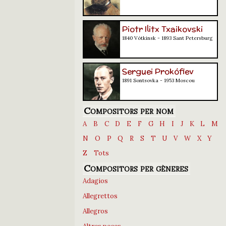
Piotr Ilitx Txaikovski
1840 Vótkinsk - 1893 Sant Petersburg
Serguei Prokófiev
1891 Sontsovka - 1953 Moscou
Compositors per nom
A
B
C
D
E
F
G
H
I
J
K
L
M
N
O
P
Q
R
S
T
U
V
W
X
Y
Z
Tots
Compositors per gèneres
Adagios
Allegrettos
Allegros