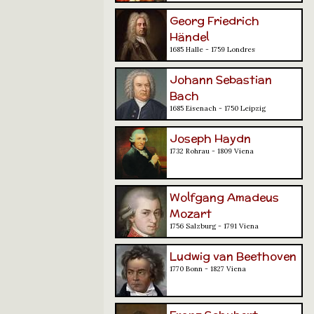
Georg Friedrich
Händel
1685 Halle - 1759 Londres
Johann Sebastian
Bach
1685 Eisenach - 1750 Leipzig
Joseph Haydn
1732 Rohrau - 1809 Viena
Wolfgang Amadeus
Mozart
1756 Salzburg - 1791 Viena
Ludwig van Beethoven
1770 Bonn - 1827 Viena