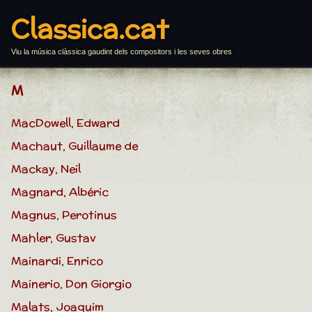
Classica.cat
Viu la música clàssica gaudint dels compositors i les seves obres
M
MacDowell, Edward
Machaut, Guillaume de
Mackay, Neil
Magnard, Albéric
Magnus, Perotinus
Mahler, Gustav
Mainardi, Enrico
Mainerio, Don Giorgio
Malats, Joaquim