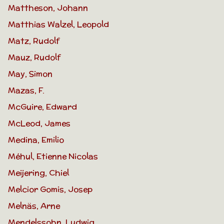
Mattheson, Johann
Matthias Walzel, Leopold
Matz, Rudolf
Mauz, Rudolf
May, Simon
Mazas, F.
McGuire, Edward
McLeod, James
Medina, Emilio
Méhul, Etienne Nicolas
Meijering, Chiel
Melcior Gomis, Josep
Melnäs, Arne
Mendelssohn, Ludwig