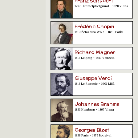
Franz Schubert
1797 Himmelpfortgrund - 1828 Viena
Frédéric Chopin
1810 Żelazowa Wola - 1849 París
Richard Wagner
1813 Leipzig - 1883 Venècia
Giuseppe Verdi
1813 Le Roncole - 1901 Milà
Johannes Brahms
1833 Hamburg - 1897 Viena
Georges Bizet
1838 París - 1875 Bougival