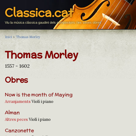
Classica.cat
Viu la música clàssica gaudint dels compositors i les seves obres
Inici
>
Thomas Morley
Thomas Morley
1557 - 1602
Obres
Now is the month of Maying
Arranjaments
Violí i piano
Alman
Altres peces
Violí i piano
Canzonette