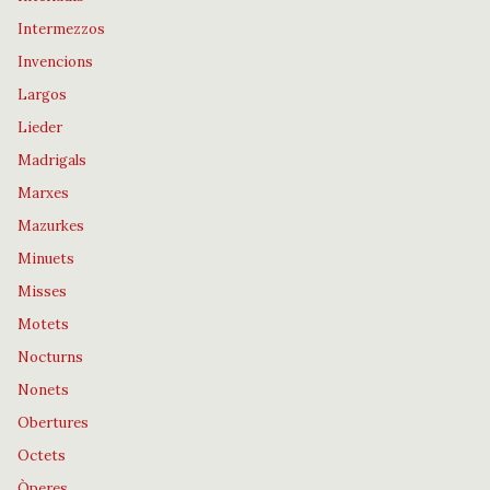
Intermezzos
Invencions
Largos
Lieder
Madrigals
Marxes
Mazurkes
Minuets
Misses
Motets
Nocturns
Nonets
Obertures
Octets
Òperes