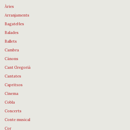
Àries
Arranjaments
Bagatel·les
Balades
Ballets
Cambra
Cànons
Cant Gregorià
Cantates
Capritxos
Cinema
Cobla
Concerts
Conte musical
Cor