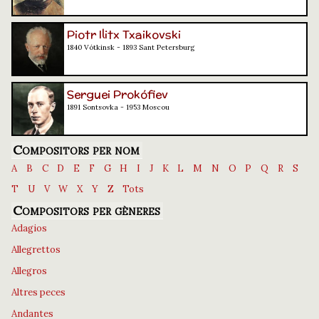
Piotr Ilitx Txaikovski
1840 Vótkinsk - 1893 Sant Petersburg
Serguei Prokófiev
1891 Sontsovka - 1953 Moscou
Compositors per nom
A
B
C
D
E
F
G
H
I
J
K
L
M
N
O
P
Q
R
S
T
U
V
W
X
Y
Z
Tots
Compositors per gèneres
Adagios
Allegrettos
Allegros
Altres peces
Andantes