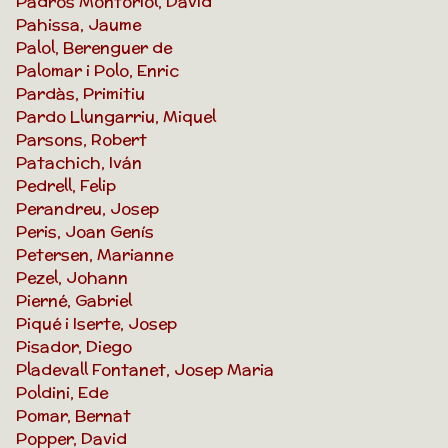
Padrós Montoriol, David
Pahissa, Jaume
Palol, Berenguer de
Palomar i Polo, Enric
Pardàs, Primitiu
Pardo Llungarriu, Miquel
Parsons, Robert
Patachich, Iván
Pedrell, Felip
Perandreu, Josep
Peris, Joan Genís
Petersen, Marianne
Pezel, Johann
Pierné, Gabriel
Piqué i Iserte, Josep
Pisador, Diego
Pladevall Fontanet, Josep Maria
Poldini, Ede
Pomar, Bernat
Popper, David