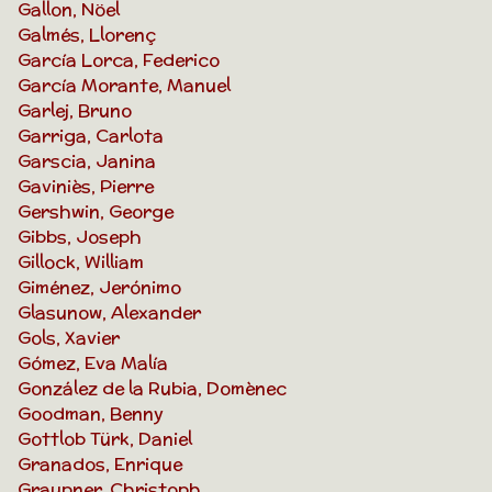
Gallon, Nöel
Galmés, Llorenç
García Lorca, Federico
García Morante, Manuel
Garlej, Bruno
Garriga, Carlota
Garscia, Janina
Gaviniès, Pierre
Gershwin, George
Gibbs, Joseph
Gillock, William
Giménez, Jerónimo
Glasunow, Alexander
Gols, Xavier
Gómez, Eva Malía
González de la Rubia, Domènec
Goodman, Benny
Gottlob Türk, Daniel
Granados, Enrique
Graupner, Christoph