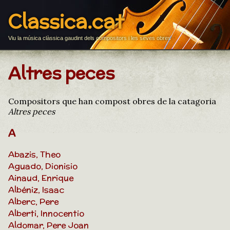
Classica.cat
Viu la música clàssica gaudint dels compositors i les seves obres
Altres peces
Compositors que han compost obres de la catagoria
Altres peces
A
Abazis, Theo
Aguado, Dionisio
Ainaud, Enrique
Albéniz, Isaac
Alberc, Pere
Alberti, Innocentio
Aldomar, Pere Joan