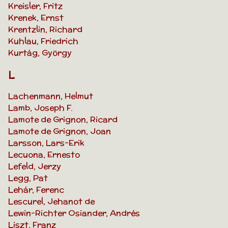
Kreisler, Fritz
Krenek, Ernst
Krentzlin, Richard
Kuhlau, Friedrich
Kurtág, György
L
Lachenmann, Helmut
Lamb, Joseph F.
Lamote de Grignon, Ricard
Lamote de Grignon, Joan
Larsson, Lars-Erik
Lecuona, Ernesto
Lefeld, Jerzy
Legg, Pat
Lehár, Ferenc
Lescurel, Jehanot de
Lewin-Richter Osiander, Andrés
Liszt, Franz