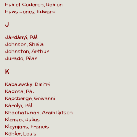
Humet Coderch, Ramon
Huws Jones, Edward
J
Járdányi, Pál
Johnson, Sheila
Johnston, Arthur
Jurado, Pilar
K
Kabalevsky, Dmitri
Kadosa, Pál
Kapsberge, Goivanni
Károlyi, Pál
Khachaturian, Aram Iljitsch
Klengel, Julius
Kleynjans, Francis
Köhler, Louis