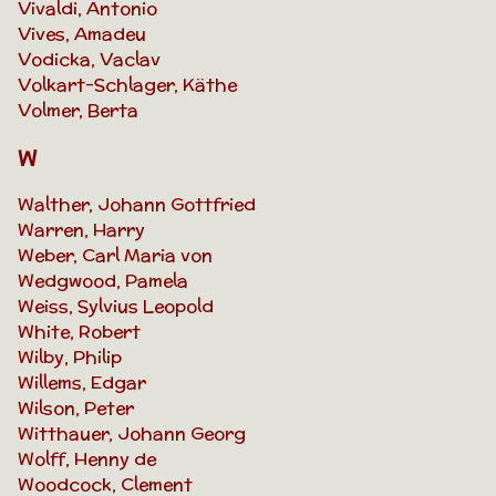
Vivaldi, Antonio
Vives, Amadeu
Vodicka, Vaclav
Volkart-Schlager, Käthe
Volmer, Berta
W
Walther, Johann Gottfried
Warren, Harry
Weber, Carl Maria von
Wedgwood, Pamela
Weiss, Sylvius Leopold
White, Robert
Wilby, Philip
Willems, Edgar
Wilson, Peter
Witthauer, Johann Georg
Wolff, Henny de
Woodcock, Clement