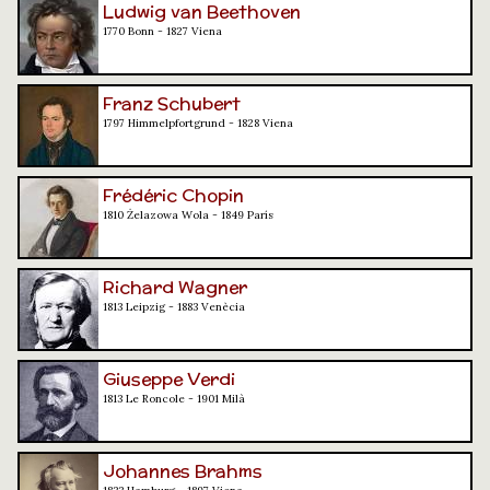
Ludwig van Beethoven
1770 Bonn - 1827 Viena
Franz Schubert
1797 Himmelpfortgrund - 1828 Viena
Frédéric Chopin
1810 Żelazowa Wola - 1849 París
Richard Wagner
1813 Leipzig - 1883 Venècia
Giuseppe Verdi
1813 Le Roncole - 1901 Milà
Johannes Brahms