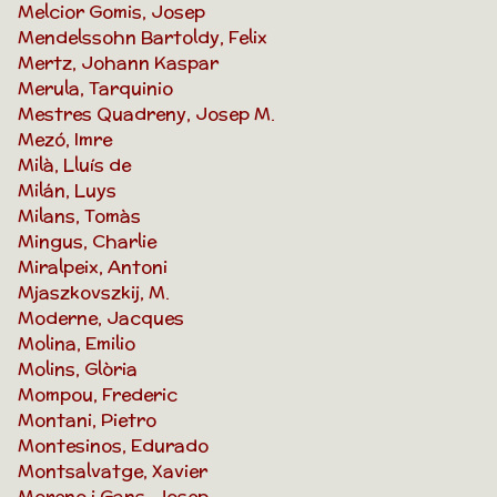
Melcior Gomis, Josep
Mendelssohn Bartoldy, Felix
Mertz, Johann Kaspar
Merula, Tarquinio
Mestres Quadreny, Josep M.
Mezó, Imre
Milà, Lluís de
Milán, Luys
Milans, Tomàs
Mingus, Charlie
Miralpeix, Antoni
Mjaszkovszkij, M.
Moderne, Jacques
Molina, Emilio
Molins, Glòria
Mompou, Frederic
Montani, Pietro
Montesinos, Edurado
Montsalvatge, Xavier
Moreno i Gans, Josep