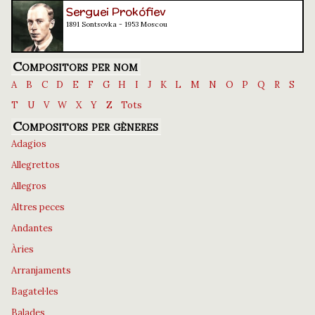
Serguei Prokófiev
1891 Sontsovka - 1953 Moscou
Compositors per nom
A
B
C
D
E
F
G
H
I
J
K
L
M
N
O
P
Q
R
S
T
U
V
W
X
Y
Z
Tots
Compositors per gèneres
Adagios
Allegrettos
Allegros
Altres peces
Andantes
Àries
Arranjaments
Bagatel·les
Balades