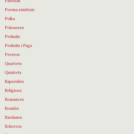
Partitas
Poema simfònic
Polka
Poloneses
Preludis
Preludis i Fuga
Prestos
Quartets
Quintets
Rapsòdies
Religiosa
Romances
Rondós
Sardanes
Scherzos