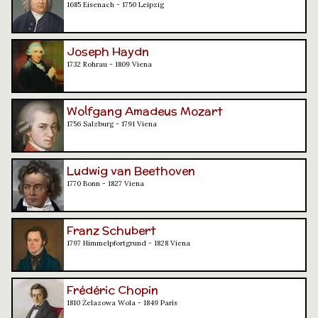
1685 Eisenach - 1750 Leipzig
Joseph Haydn
1732 Rohrau - 1809 Viena
Wolfgang Amadeus Mozart
1756 Salzburg - 1791 Viena
Ludwig van Beethoven
1770 Bonn - 1827 Viena
Franz Schubert
1797 Himmelpfortgrund - 1828 Viena
Frédéric Chopin
1810 Żelazowa Wola - 1849 París