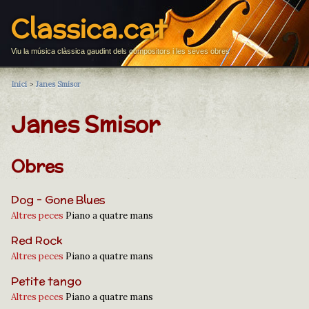
Classica.cat
Viu la música clàssica gaudint dels compositors i les seves obres
Inici
>
Janes Smisor
Janes Smisor
Obres
Dog - Gone Blues
Altres peces
Piano a quatre mans
Red Rock
Altres peces
Piano a quatre mans
Petite tango
Altres peces
Piano a quatre mans