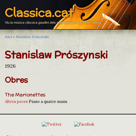
Classica.cat
Viu la música clàssica gaudint dels compositors i les seves obres
Inici
>
Stanislaw Prószynski
Stanislaw Prószynski
1926
Obres
The Marionettes
Altres peces
Piano a quatre mans