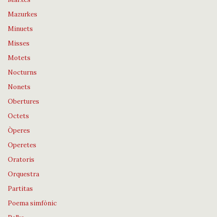
Mazurkes
Minuets
Misses
Motets
Nocturns
Nonets
Obertures
Octets
Òperes
Operetes
Oratoris
Orquestra
Partitas
Poema simfònic