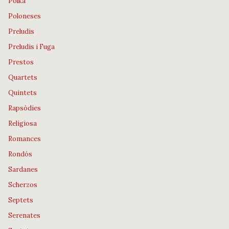
Polka
Poloneses
Preludis
Preludis i Fuga
Prestos
Quartets
Quintets
Rapsòdies
Religiosa
Romances
Rondós
Sardanes
Scherzos
Septets
Serenates