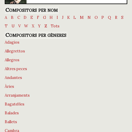
Compositors per nom
A
B
C
D
E
F
G
H
I
J
K
L
M
N
O
P
Q
R
S
T
U
V
W
X
Y
Z
Tots
Compositors per gèneres
Adagios
Allegrettos
Allegros
Altres peces
Andantes
Àries
Arranjaments
Bagatel·les
Balades
Ballets
Cambra