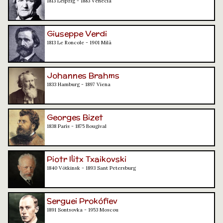
1813 Leipzig - 1883 Venècia
Giuseppe Verdi
1813 Le Roncole - 1901 Milà
Johannes Brahms
1833 Hamburg - 1897 Viena
Georges Bizet
1838 París - 1875 Bougival
Piotr Ilitx Txaikovski
1840 Vótkinsk - 1893 Sant Petersburg
Serguei Prokófiev
1891 Sontsovka - 1953 Moscou