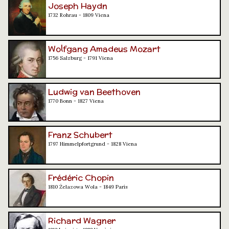
Joseph Haydn
1732 Rohrau - 1809 Viena
Wolfgang Amadeus Mozart
1756 Salzburg - 1791 Viena
Ludwig van Beethoven
1770 Bonn - 1827 Viena
Franz Schubert
1797 Himmelpfortgrund - 1828 Viena
Frédéric Chopin
1810 Żelazowa Wola - 1849 París
Richard Wagner