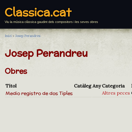
Classica.cat
Viu la música clàssica gaudint dels compositors i les seves obres
Inici
>
Josep Perandreu
Josep Perandreu
Obres
Títol
Catàleg
Any
Categoria
Medio registro de dos Tiples
Altres peces