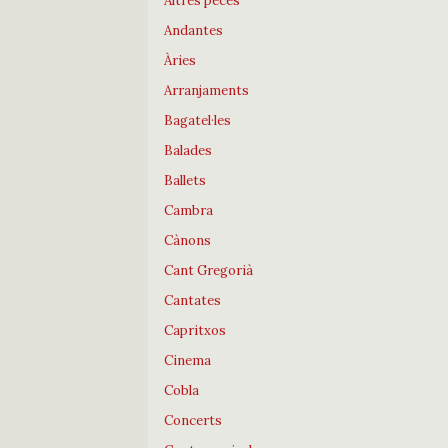
Altres peces
Andantes
Àries
Arranjaments
Bagatel·les
Balades
Ballets
Cambra
Cànons
Cant Gregorià
Cantates
Capritxos
Cinema
Cobla
Concerts