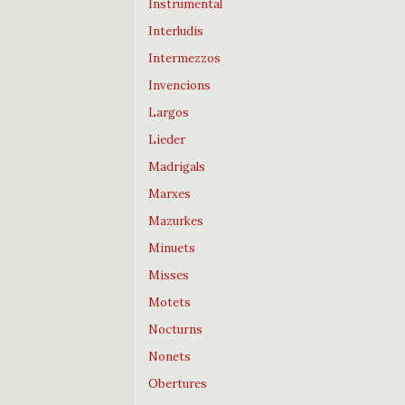
Instrumental
Interludis
Intermezzos
Invencions
Largos
Lieder
Madrigals
Marxes
Mazurkes
Minuets
Misses
Motets
Nocturns
Nonets
Obertures