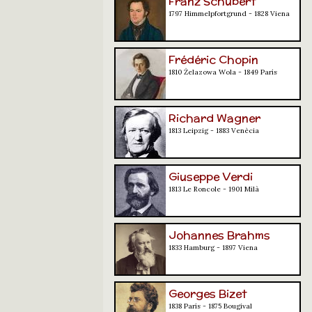
Franz Schubert
1797 Himmelpfortgrund - 1828 Viena
Frédéric Chopin
1810 Żelazowa Wola - 1849 París
Richard Wagner
1813 Leipzig - 1883 Venècia
Giuseppe Verdi
1813 Le Roncole - 1901 Milà
Johannes Brahms
1833 Hamburg - 1897 Viena
Georges Bizet
1838 París - 1875 Bougival