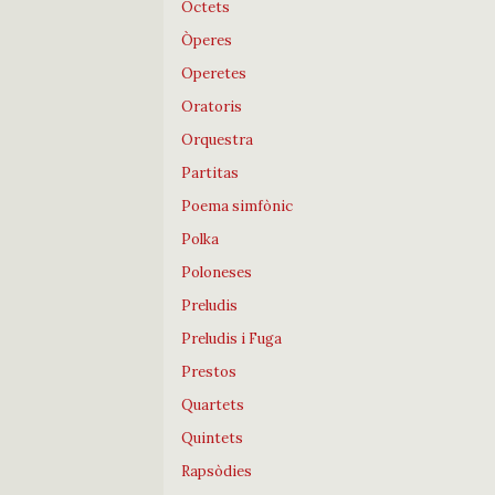
Octets
Òperes
Operetes
Oratoris
Orquestra
Partitas
Poema simfònic
Polka
Poloneses
Preludis
Preludis i Fuga
Prestos
Quartets
Quintets
Rapsòdies