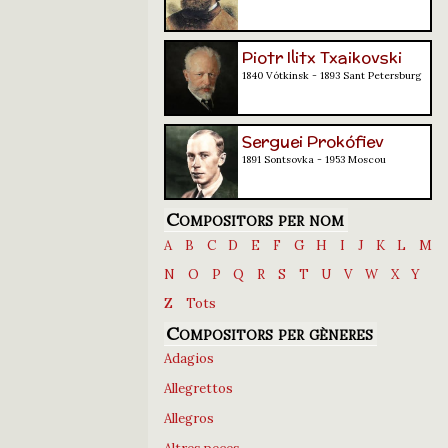
Piotr Ilitx Txaikovski
1840 Vótkinsk - 1893 Sant Petersburg
Serguei Prokófiev
1891 Sontsovka - 1953 Moscou
Compositors per nom
A
B
C
D
E
F
G
H
I
J
K
L
M
N
O
P
Q
R
S
T
U
V
W
X
Y
Z
Tots
Compositors per gèneres
Adagios
Allegrettos
Allegros