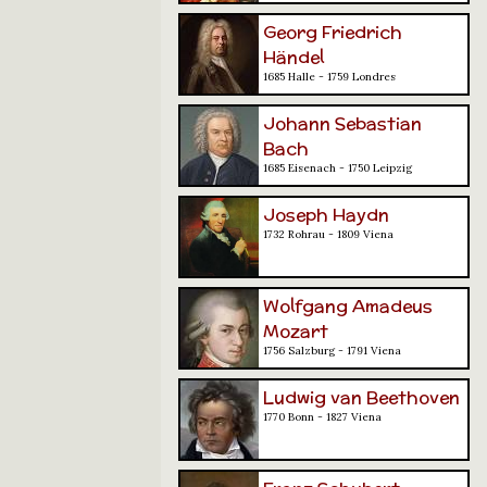
Georg Friedrich
Händel
1685 Halle - 1759 Londres
Johann Sebastian
Bach
1685 Eisenach - 1750 Leipzig
Joseph Haydn
1732 Rohrau - 1809 Viena
Wolfgang Amadeus
Mozart
1756 Salzburg - 1791 Viena
Ludwig van Beethoven
1770 Bonn - 1827 Viena