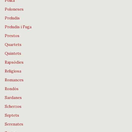
Polka
Poloneses
Preludis
Preludis i Fuga
Prestos
Quartets
Quintets
Rapsòdies
Religiosa
Romances
Rondós
Sardanes
Scherzos
Septets
Serenates