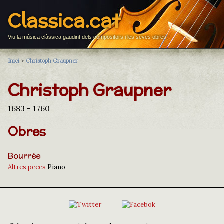
Classica.cat
Viu la música clàssica gaudint dels compositors i les seves obres
Inici
>
Christoph Graupner
Christoph Graupner
1683 - 1760
Obres
Bourrée
Altres peces
Piano