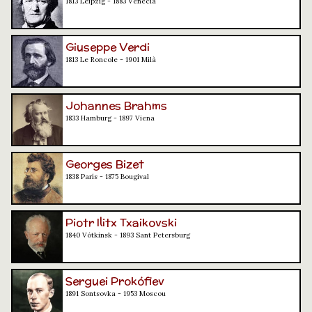
1813 Leipzig - 1883 Venècia
Giuseppe Verdi
1813 Le Roncole - 1901 Milà
Johannes Brahms
1833 Hamburg - 1897 Viena
Georges Bizet
1838 París - 1875 Bougival
Piotr Ilitx Txaikovski
1840 Vótkinsk - 1893 Sant Petersburg
Serguei Prokófiev
1891 Sontsovka - 1953 Moscou