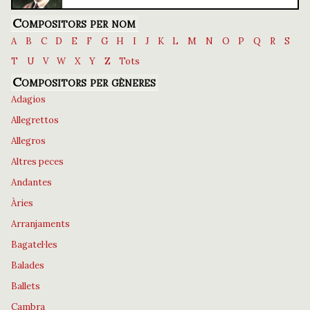
Compositors per nom
A
B
C
D
E
F
G
H
I
J
K
L
M
N
O
P
Q
R
S
T
U
V
W
X
Y
Z
Tots
Compositors per gèneres
Adagios
Allegrettos
Allegros
Altres peces
Andantes
Àries
Arranjaments
Bagatel·les
Balades
Ballets
Cambra