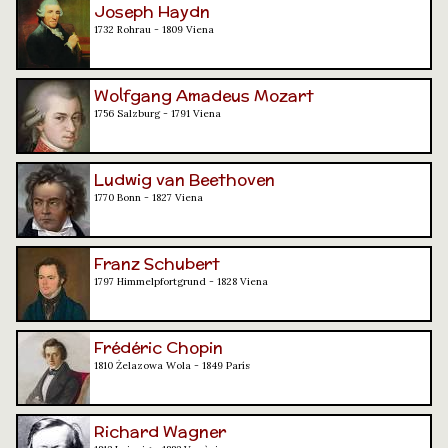
Joseph Haydn
1732 Rohrau - 1809 Viena
Wolfgang Amadeus Mozart
1756 Salzburg - 1791 Viena
Ludwig van Beethoven
1770 Bonn - 1827 Viena
Franz Schubert
1797 Himmelpfortgrund - 1828 Viena
Frédéric Chopin
1810 Żelazowa Wola - 1849 París
Richard Wagner