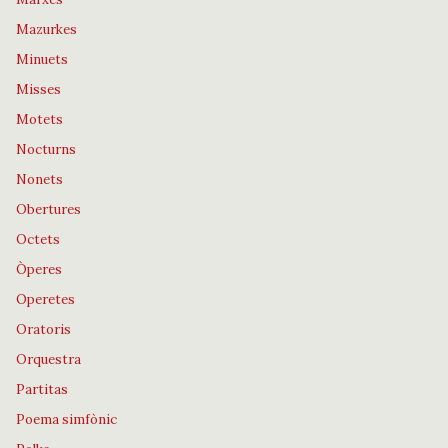
Mazurkes
Minuets
Misses
Motets
Nocturns
Nonets
Obertures
Octets
Òperes
Operetes
Oratoris
Orquestra
Partitas
Poema simfònic