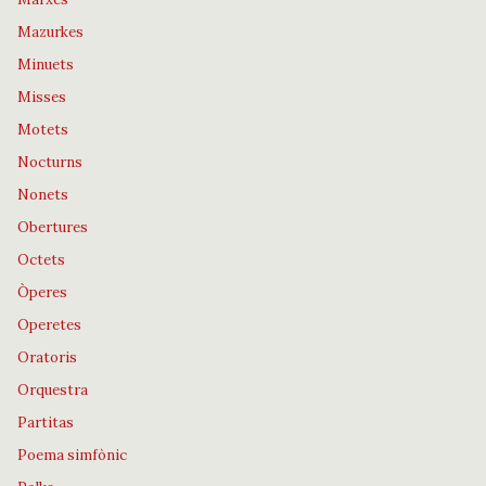
Mazurkes
Minuets
Misses
Motets
Nocturns
Nonets
Obertures
Octets
Òperes
Operetes
Oratoris
Orquestra
Partitas
Poema simfònic