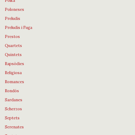
Polka
Poloneses
Preludis
Preludis i Fuga
Prestos
Quartets
Quintets
Rapsòdies
Religiosa
Romances
Rondós
Sardanes
Scherzos
Septets
Serenates