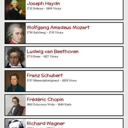
Joseph Haydn
1732 Rohrau - 1809 Viena
Wolfgang Amadeus Mozart
1756 Salzburg - 1791 Viena
Ludwig van Beethoven
1770 Bonn - 1827 Viena
Franz Schubert
1797 Himmelpfortgrund - 1828 Viena
Frédéric Chopin
1810 Żelazowa Wola - 1849 París
Richard Wagner