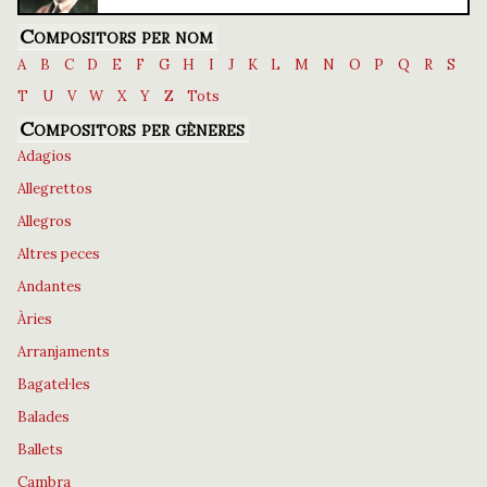
Compositors per nom
A
B
C
D
E
F
G
H
I
J
K
L
M
N
O
P
Q
R
S
T
U
V
W
X
Y
Z
Tots
Compositors per gèneres
Adagios
Allegrettos
Allegros
Altres peces
Andantes
Àries
Arranjaments
Bagatel·les
Balades
Ballets
Cambra