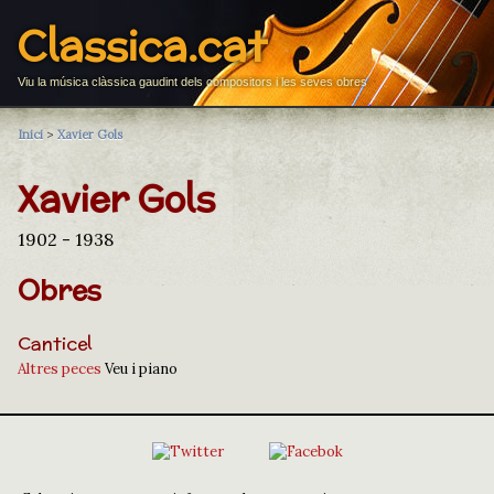
Classica.cat
Viu la música clàssica gaudint dels compositors i les seves obres
Inici
>
Xavier Gols
Xavier Gols
1902 - 1938
Obres
Canticel
Altres peces
Veu i piano