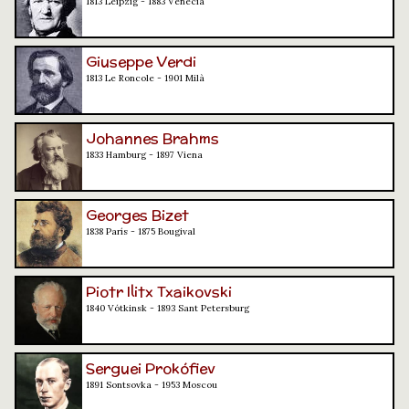
1813 Leipzig - 1883 Venècia
Giuseppe Verdi
1813 Le Roncole - 1901 Milà
Johannes Brahms
1833 Hamburg - 1897 Viena
Georges Bizet
1838 París - 1875 Bougival
Piotr Ilitx Txaikovski
1840 Vótkinsk - 1893 Sant Petersburg
Serguei Prokófiev
1891 Sontsovka - 1953 Moscou