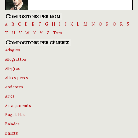
Compositors per nom
A
B
C
D
E
F
G
H
I
J
K
L
M
N
O
P
Q
R
S
T
U
V
W
X
Y
Z
Tots
Compositors per gèneres
Adagios
Allegrettos
Allegros
Altres peces
Andantes
Àries
Arranjaments
Bagatel·les
Balades
Ballets