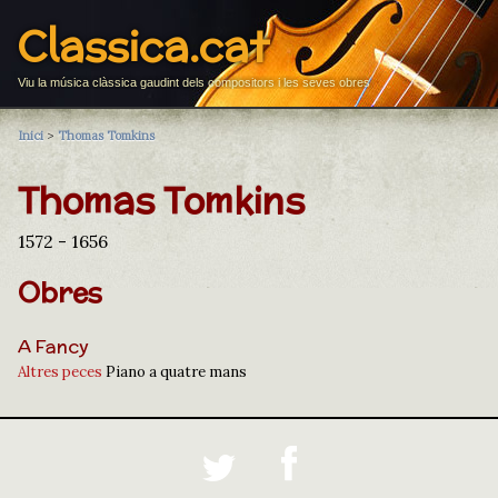
Classica.cat
Viu la música clàssica gaudint dels compositors i les seves obres
Inici
>
Thomas Tomkins
Thomas Tomkins
1572 - 1656
Obres
A Fancy
Altres peces
Piano a quatre mans