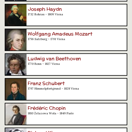
Joseph Haydn
1732 Rohrau - 1809 Viena
Wolfgang Amadeus Mozart
1756 Salzburg - 1791 Viena
Ludwig van Beethoven
1770 Bonn - 1827 Viena
Franz Schubert
1797 Himmelpfortgrund - 1828 Viena
Frédéric Chopin
1810 Żelazowa Wola - 1849 París