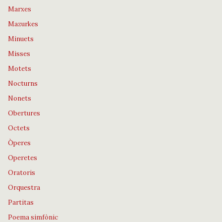
Marxes
Mazurkes
Minuets
Misses
Motets
Nocturns
Nonets
Obertures
Octets
Òperes
Operetes
Oratoris
Orquestra
Partitas
Poema simfònic