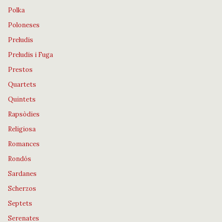
Polka
Poloneses
Preludis
Preludis i Fuga
Prestos
Quartets
Quintets
Rapsòdies
Religiosa
Romances
Rondós
Sardanes
Scherzos
Septets
Serenates