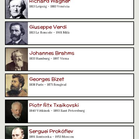
Richard Wagner
1813 Leipzig - 1883 Venècia
Giuseppe Verdi
1813 Le Roncole - 1901 Milà
Johannes Brahms
1833 Hamburg - 1897 Viena
Georges Bizet
1838 París - 1875 Bougival
Piotr Ilitx Txaikovski
1840 Vótkinsk - 1893 Sant Petersburg
Serguei Prokófiev
1891 Sontsovka - 1953 Moscou