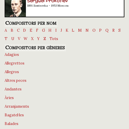
Serguei Prokófiev
1891 Sontsovka - 1953 Moscou
Compositors per nom
A
B
C
D
E
F
G
H
I
J
K
L
M
N
O
P
Q
R
S
T
U
V
W
X
Y
Z
Tots
Compositors per gèneres
Adagios
Allegrettos
Allegros
Altres peces
Andantes
Àries
Arranjaments
Bagatel·les
Balades