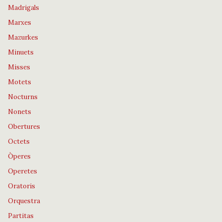
Madrigals
Marxes
Mazurkes
Minuets
Misses
Motets
Nocturns
Nonets
Obertures
Octets
Òperes
Operetes
Oratoris
Orquestra
Partitas