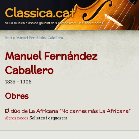
Classica.cat
Viu la música clàssica gaudint dels compositors i les seves obres
Inici
>
Manuel Fernández Caballero
Manuel Fernández
Caballero
1835 - 1906
Obres
El dúo de La Africana "No cantes más La Africana"
Altres peces
Solistes i orquestra