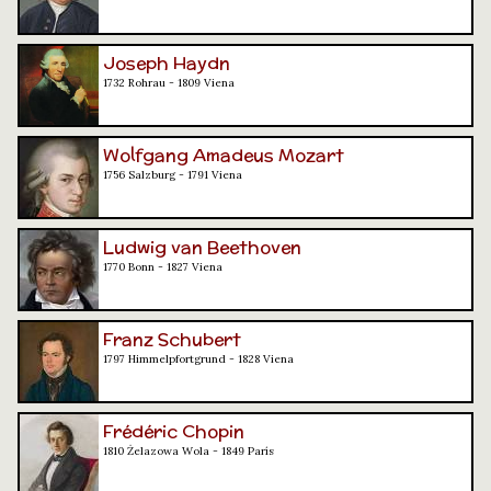
Joseph Haydn
1732 Rohrau - 1809 Viena
Wolfgang Amadeus Mozart
1756 Salzburg - 1791 Viena
Ludwig van Beethoven
1770 Bonn - 1827 Viena
Franz Schubert
1797 Himmelpfortgrund - 1828 Viena
Frédéric Chopin
1810 Żelazowa Wola - 1849 París