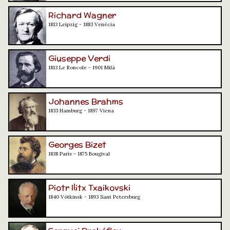
Richard Wagner
1813 Leipzig - 1883 Venècia
Giuseppe Verdi
1813 Le Roncole - 1901 Milà
Johannes Brahms
1833 Hamburg - 1897 Viena
Georges Bizet
1838 París - 1875 Bougival
Piotr Ilitx Txaikovski
1840 Vótkinsk - 1893 Sant Petersburg