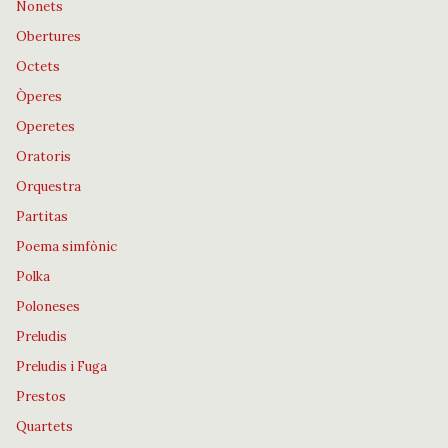
Nonets
Obertures
Octets
Òperes
Operetes
Oratoris
Orquestra
Partitas
Poema simfònic
Polka
Poloneses
Preludis
Preludis i Fuga
Prestos
Quartets