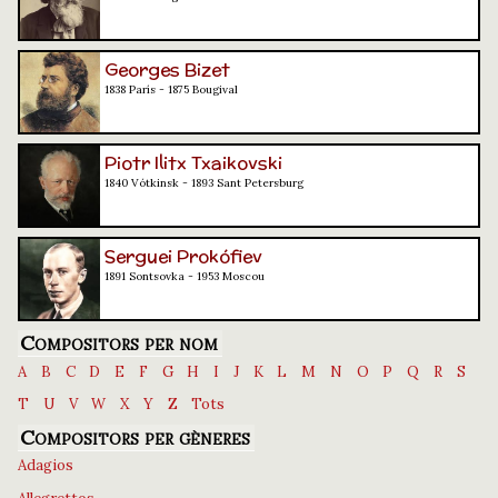
Georges Bizet
1838 París - 1875 Bougival
Piotr Ilitx Txaikovski
1840 Vótkinsk - 1893 Sant Petersburg
Serguei Prokófiev
1891 Sontsovka - 1953 Moscou
Compositors per nom
A
B
C
D
E
F
G
H
I
J
K
L
M
N
O
P
Q
R
S
T
U
V
W
X
Y
Z
Tots
Compositors per gèneres
Adagios