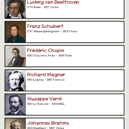
Ludwig van Beethoven
1770 Bonn - 1827 Viena
Franz Schubert
1797 Himmelpfortgrund - 1828 Viena
Frédéric Chopin
1810 Żelazowa Wola - 1849 París
Richard Wagner
1813 Leipzig - 1883 Venècia
Giuseppe Verdi
1813 Le Roncole - 1901 Milà
Johannes Brahms
1833 Hamburg - 1897 Viena