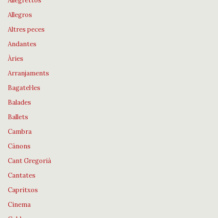
Allegrettos
Allegros
Altres peces
Andantes
Àries
Arranjaments
Bagatel·les
Balades
Ballets
Cambra
Cànons
Cant Gregorià
Cantates
Capritxos
Cinema