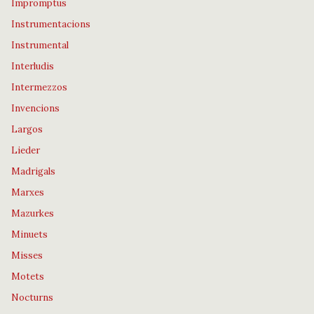
Impromptus
Instrumentacions
Instrumental
Interludis
Intermezzos
Invencions
Largos
Lieder
Madrigals
Marxes
Mazurkes
Minuets
Misses
Motets
Nocturns