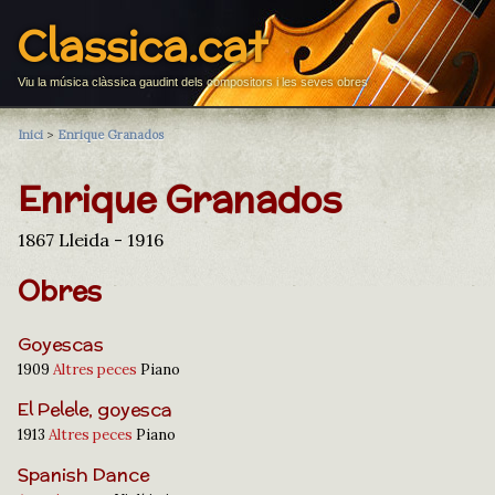
Classica.cat
Viu la música clàssica gaudint dels compositors i les seves obres
Inici
>
Enrique Granados
Enrique Granados
1867 Lleida - 1916
Obres
Goyescas
1909
Altres peces
Piano
El Pelele, goyesca
1913
Altres peces
Piano
Spanish Dance