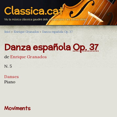
Classica.cat
Viu la música clàssica gaudint dels compositors i les seves obres
Inici
>
Enrique Granados
>
Danza española Op. 37
Danza española
Op. 37
de
Enrique Granados
N. 5
Danses
Piano
Moviments