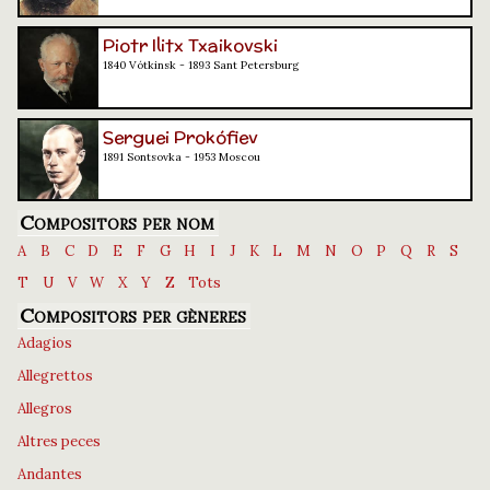
Piotr Ilitx Txaikovski
1840 Vótkinsk - 1893 Sant Petersburg
Serguei Prokófiev
1891 Sontsovka - 1953 Moscou
Compositors per nom
A
B
C
D
E
F
G
H
I
J
K
L
M
N
O
P
Q
R
S
T
U
V
W
X
Y
Z
Tots
Compositors per gèneres
Adagios
Allegrettos
Allegros
Altres peces
Andantes