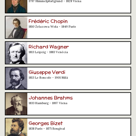
1797 Himmelpfortgrund - 1828 Viena
Frédéric Chopin
1810 Żelazowa Wola - 1849 París
Richard Wagner
1813 Leipzig - 1883 Venècia
Giuseppe Verdi
1813 Le Roncole - 1901 Milà
Johannes Brahms
1833 Hamburg - 1897 Viena
Georges Bizet
1838 París - 1875 Bougival