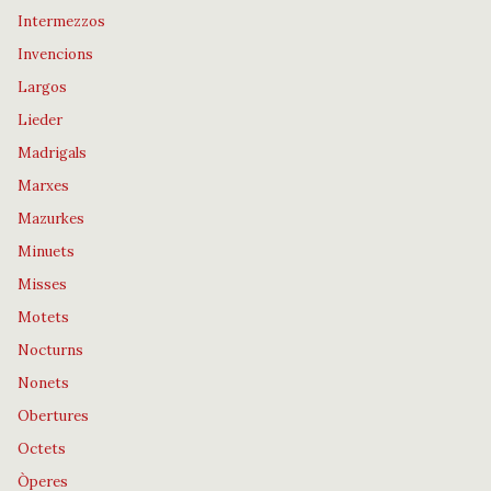
Intermezzos
Invencions
Largos
Lieder
Madrigals
Marxes
Mazurkes
Minuets
Misses
Motets
Nocturns
Nonets
Obertures
Octets
Òperes