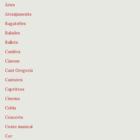
Àries
Arranjaments
Bagatel·les
Balades
Ballets
Cambra
Cànons
Cant Gregorià
Cantates
Capritxos
Cinema
Cobla
Concerts
Conte musical
Cor