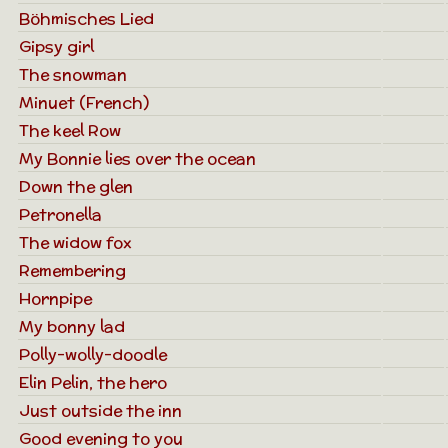
Böhmisches Lied
Gipsy girl
The snowman
Minuet (French)
The keel Row
My Bonnie lies over the ocean
Down the glen
Petronella
The widow fox
Remembering
Hornpipe
My bonny lad
Polly-wolly-doodle
Elin Pelin, the hero
Just outside the inn
Good evening to you