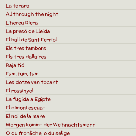
La tarara
All through the night
L'hereu Riera
La presó de Lleida
El ball de Sant Ferriol
Els tres tambors
Els tres dallaires
Raja tió
Fum, fum, fum
Les dotze van tocant
El rossinyol
La fugida a Egipte
El dimoni escuat
El noi de la mare
Morgen kommt der Weihnachtsmann
O du fröhliche, o du selige