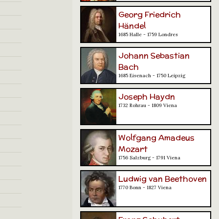
Georg Friedrich
Händel
1685 Halle - 1759 Londres
Johann Sebastian
Bach
1685 Eisenach - 1750 Leipzig
Joseph Haydn
1732 Rohrau - 1809 Viena
Wolfgang Amadeus
Mozart
1756 Salzburg - 1791 Viena
Ludwig van Beethoven
1770 Bonn - 1827 Viena