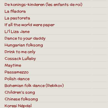
De konings-kinderen (les enfants de roi)
La filadora
La pastoreta
If all the world were paper
Li'l Liza Jane
Dance to your daddy
Hungarian folksong
Drink to me only
Cossack Lullaby
Maytime
Passamezzo
Polish dance
Bohemian folk dance (Rebikov)
Children's song
Chinese folksong
Koreai Népdal