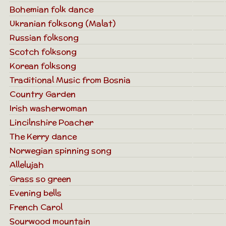
Bohemian folk dance
Ukranian folksong (Malat)
Russian folksong
Scotch folksong
Korean folksong
Traditional Music from Bosnia
Country Garden
Irish washerwoman
Lincilnshire Poacher
The Kerry dance
Norwegian spinning song
Allelujah
Grass so green
Evening bells
French Carol
Sourwood mountain