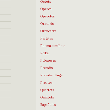
Octets
Òperes
Operetes
Oratoris
Orquestra
Partitas
Poema simfònic
Polka
Poloneses
Preludis
Preludis i Fuga
Prestos
Quartets
Quintets
Rapsòdies