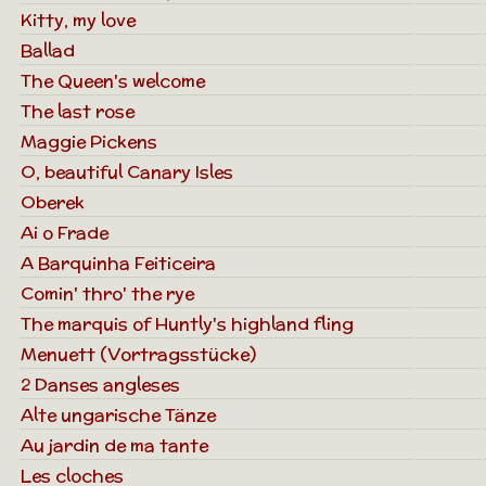
Kitty, my love
Ballad
The Queen's welcome
The last rose
Maggie Pickens
O, beautiful Canary Isles
Oberek
Ai o Frade
A Barquinha Feiticeira
Comin' thro' the rye
The marquis of Huntly's highland fling
Menuett (Vortragsstücke)
2 Danses angleses
Alte ungarische Tänze
Au jardin de ma tante
Les cloches