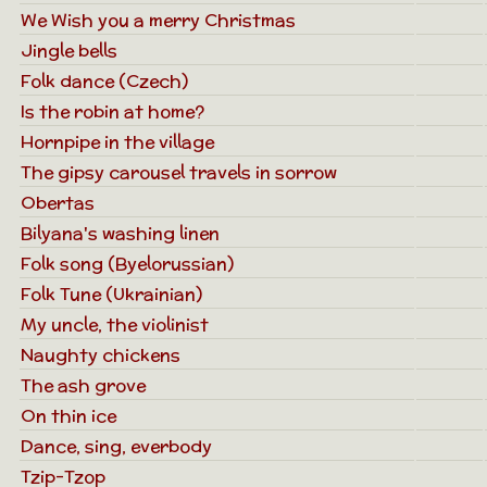
We Wish you a merry Christmas
Jingle bells
Folk dance (Czech)
Is the robin at home?
Hornpipe in the village
The gipsy carousel travels in sorrow
Obertas
Bilyana's washing linen
Folk song (Byelorussian)
Folk Tune (Ukrainian)
My uncle, the violinist
Naughty chickens
The ash grove
On thin ice
Dance, sing, everbody
Tzip-Tzop