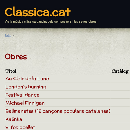
Classica.cat
Viu la música clàssica gaudint dels compositors i les seves obres
Inici
>
Obres
Títol
Catàleg
Au Clair de la Lune
London's burning
Festival dance
Michael Finnigan
Ballmanetes (12 cançons populars catalanes)
Kalinka
Si fos ocellet