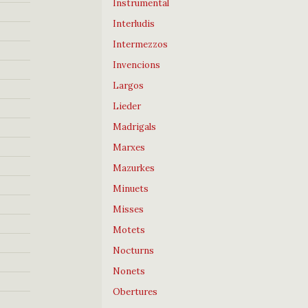
Instrumental
Interludis
Intermezzos
Invencions
Largos
Lieder
Madrigals
Marxes
Mazurkes
Minuets
Misses
Motets
Nocturns
Nonets
Obertures