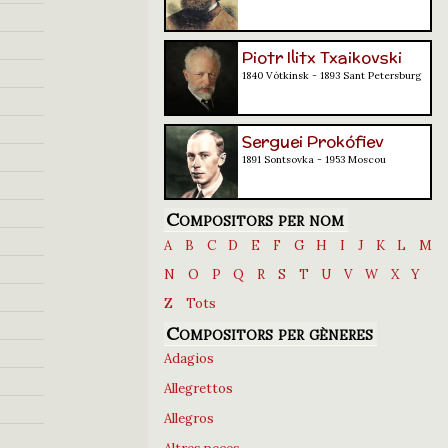
Piotr Ilitx Txaikovski
1840 Vótkinsk - 1893 Sant Petersburg
Serguei Prokófiev
1891 Sontsovka - 1953 Moscou
Compositors per nom
A
B
C
D
E
F
G
H
I
J
K
L
M
N
O
P
Q
R
S
T
U
V
W
X
Y
Z
Tots
Compositors per gèneres
Adagios
Allegrettos
Allegros