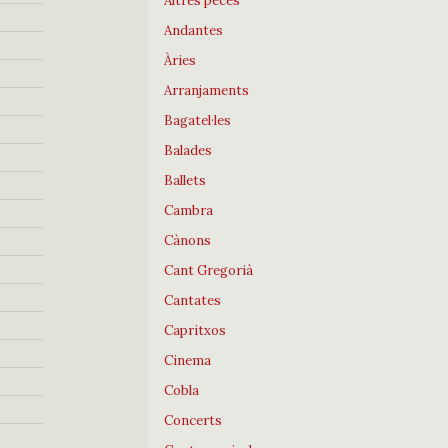
Altres peces
Andantes
Àries
Arranjaments
Bagatel·les
Balades
Ballets
Cambra
Cànons
Cant Gregorià
Cantates
Capritxos
Cinema
Cobla
Concerts