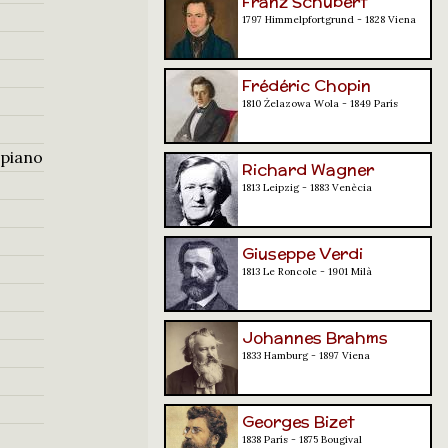
Franz Schubert
1797 Himmelpfortgrund - 1828 Viena
Frédéric Chopin
1810 Żelazowa Wola - 1849 París
i piano
Richard Wagner
1813 Leipzig - 1883 Venècia
Giuseppe Verdi
1813 Le Roncole - 1901 Milà
Johannes Brahms
1833 Hamburg - 1897 Viena
Georges Bizet
1838 París - 1875 Bougival