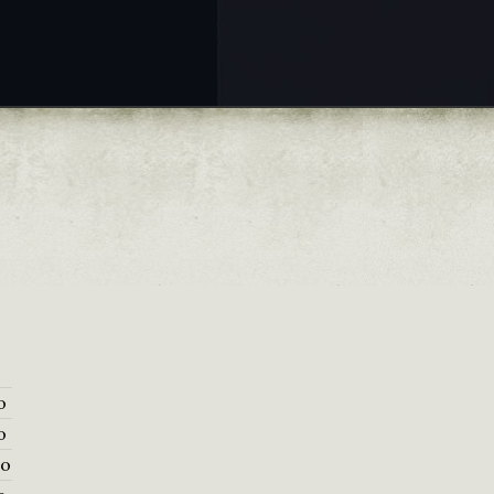
o
o
no