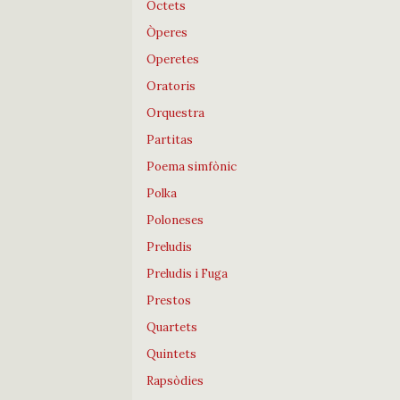
Octets
Òperes
Operetes
Oratoris
Orquestra
Partitas
Poema simfònic
Polka
Poloneses
Preludis
Preludis i Fuga
Prestos
Quartets
Quintets
Rapsòdies