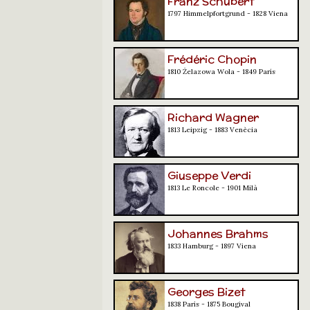
Franz Schubert
1797 Himmelpfortgrund - 1828 Viena
Frédéric Chopin
1810 Żelazowa Wola - 1849 París
Richard Wagner
1813 Leipzig - 1883 Venècia
Giuseppe Verdi
1813 Le Roncole - 1901 Milà
Johannes Brahms
1833 Hamburg - 1897 Viena
Georges Bizet
1838 París - 1875 Bougival