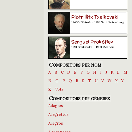
Piotr Ilitx Txaikovski
1840 Vótkinsk - 1893 Sant Petersburg
Serguei Prokófiev
1891 Sontsovka - 1953 Moscou
Compositors per nom
A
B
C
D
E
F
G
H
I
J
K
L
M
N
O
P
Q
R
S
T
U
V
W
X
Y
Z
Tots
Compositors per gèneres
Adagios
Allegrettos
Allegros