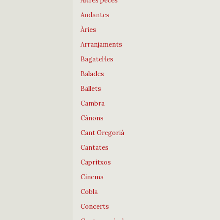
Altres peces
Andantes
Àries
Arranjaments
Bagatel·les
Balades
Ballets
Cambra
Cànons
Cant Gregorià
Cantates
Capritxos
Cinema
Cobla
Concerts