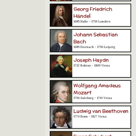
Georg Friedrich
Händel
1685 Halle - 1759 Londres
Johann Sebastian
Bach
1685 Eisenach - 1750 Leipzig
Joseph Haydn
1732 Rohrau - 1809 Viena
Wolfgang Amadeus
Mozart
1756 Salzburg - 1791 Viena
Ludwig van Beethoven
1770 Bonn - 1827 Viena