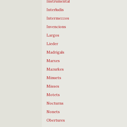
Instrumental
Interludis
Intermezzos
Invencions
Largos
Lieder
Madrigals
Marxes
Mazurkes
Minuets
Misses
Motets
Nocturns
Nonets
Obertures