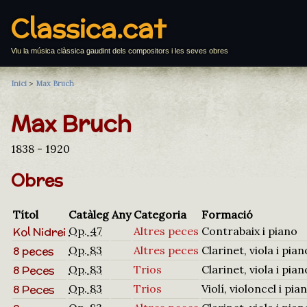
Classica.cat
Viu la música clàssica gaudint dels compositors i les seves obres
Inici
>
Max Bruch
Max Bruch
1838 - 1920
Obres
Títol
Catàleg
Any
Categoria
Formació
Kol Nidrei
Op. 47
Altres peces
Contrabaix i piano
8 peces
Op. 83
Altres peces
Clarinet, viola i pian
8 Peces
Op. 83
Trios
Clarinet, viola i pian
8 Peces
Op. 83
Trios
Violí, violoncel i pia