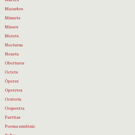
Mazurkes
Minuets
Misses
Motets
Nocturns
Nonets
Obertures
Octets
Òperes
Operetes
Oratoris
Orquestra
Partitas
Poema simfònic