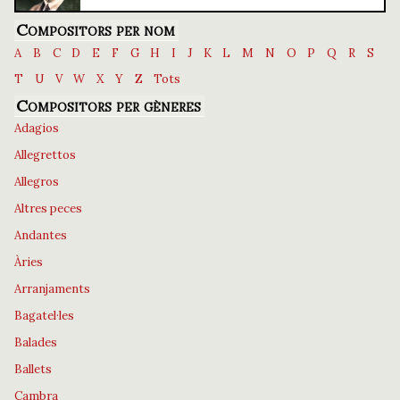
Compositors per nom
A
B
C
D
E
F
G
H
I
J
K
L
M
N
O
P
Q
R
S
T
U
V
W
X
Y
Z
Tots
Compositors per gèneres
Adagios
Allegrettos
Allegros
Altres peces
Andantes
Àries
Arranjaments
Bagatel·les
Balades
Ballets
Cambra