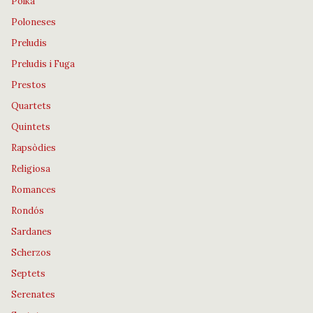
Polka
Poloneses
Preludis
Preludis i Fuga
Prestos
Quartets
Quintets
Rapsòdies
Religiosa
Romances
Rondós
Sardanes
Scherzos
Septets
Serenates