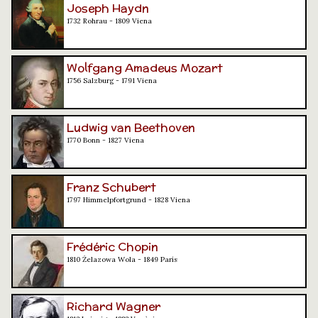
Joseph Haydn
1732 Rohrau - 1809 Viena
Wolfgang Amadeus Mozart
1756 Salzburg - 1791 Viena
Ludwig van Beethoven
1770 Bonn - 1827 Viena
Franz Schubert
1797 Himmelpfortgrund - 1828 Viena
Frédéric Chopin
1810 Żelazowa Wola - 1849 París
Richard Wagner