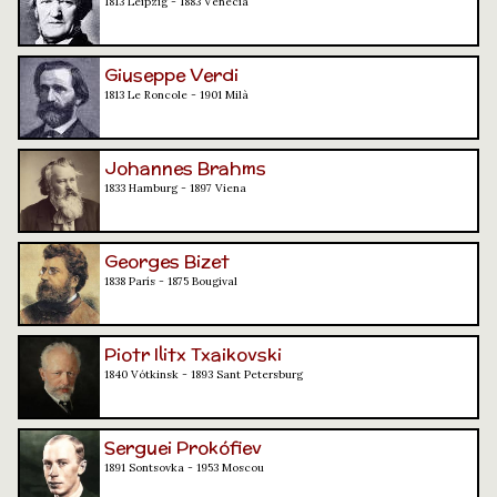
1813 Leipzig - 1883 Venècia
Giuseppe Verdi
1813 Le Roncole - 1901 Milà
Johannes Brahms
1833 Hamburg - 1897 Viena
Georges Bizet
1838 París - 1875 Bougival
Piotr Ilitx Txaikovski
1840 Vótkinsk - 1893 Sant Petersburg
Serguei Prokófiev
1891 Sontsovka - 1953 Moscou