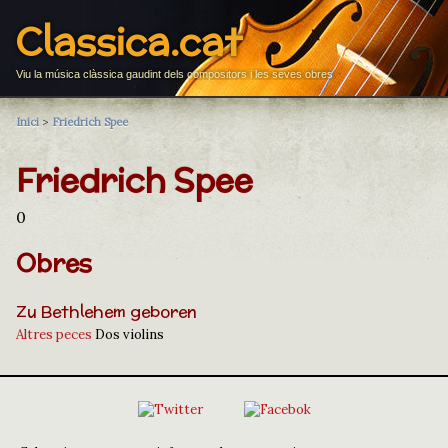
Classica.cat
Viu la música clàssica gaudint dels compositors i les seves obres
Inici
>
Friedrich Spee
Friedrich Spee
0
Obres
Zu Bethlehem geboren
Altres peces
Dos violins