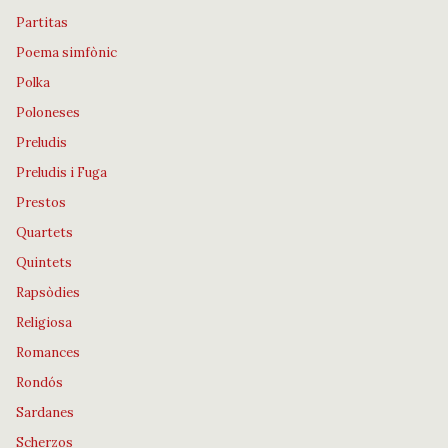
Partitas
Poema simfònic
Polka
Poloneses
Preludis
Preludis i Fuga
Prestos
Quartets
Quintets
Rapsòdies
Religiosa
Romances
Rondós
Sardanes
Scherzos