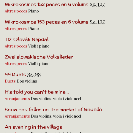
Mikrokosmos 153 peces en 6 volums
Sz. 107
Altres peces
Piano
Mikrokosmos 153 peces en 6 volums
Sz. 107
Altres peces
Piano
Tíz szlovák Népdal
Altres peces
Violí i piano
Zwei slowakische Volkslieder
Altres peces
Violí i piano
44 Duets
Sz. 98
Duets
Dos violins
It's told you can't be mine...
Arranjaments
Dos violins, viola i violoncel
Snow has fallen on the market of Gödölló
Arranjaments
Dos violins, viola i violoncel
An evening in the village