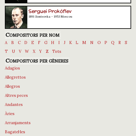
Serguei Prokófiev
1891 Sontsovka - 1953 Moscou
Compositors per nom
A
B
C
D
E
F
G
H
I
J
K
L
M
N
O
P
Q
R
S
T
U
V
W
X
Y
Z
Tots
Compositors per gèneres
Adagios
Allegrettos
Allegros
Altres peces
Andantes
Àries
Arranjaments
Bagatel·les