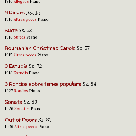
1910
Allegros
Piano
4 Dirges
Sz. 45
1910
Altres peces
Piano
Suite
Sz. 62
1916
Suites
Piano
Roumanian Christmas Carols
Sz. 57
1915
Altres peces
Piano
3 Estudis
Sz. 72
1918
Estudis
Piano
3 Rondos sobre temes populars
Sz. 84
1927
Rondós
Piano
Sonata
Sz. 80
1926
Sonates
Piano
Out of Doors
Sz. 81
1926
Altres peces
Piano