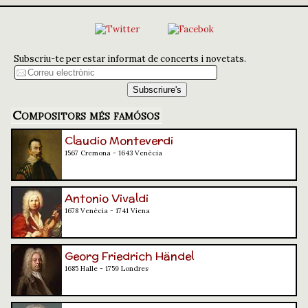
Subscriu-te per estar informat de concerts i novetats.
Compositors més famósos
Claudio Monteverdi
1567 Cremona - 1643 Venècia
Antonio Vivaldi
1678 Venècia - 1741 Viena
Georg Friedrich Händel
1685 Halle - 1759 Londres