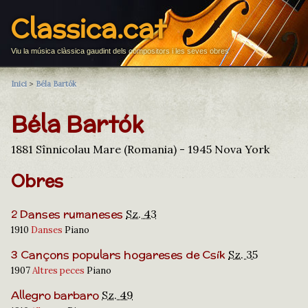
Classica.cat
Viu la música clàssica gaudint dels compositors i les seves obres
Inici
>
Béla Bartók
Béla Bartók
1881 Sînnicolau Mare (Romania) - 1945 Nova York
Obres
2 Danses rumaneses
Sz. 43
1910
Danses
Piano
3 Cançons populars hogareses de Csík
Sz. 35
1907
Altres peces
Piano
Allegro barbaro
Sz. 49