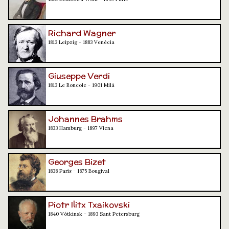
Richard Wagner
1813 Leipzig - 1883 Venècia
Giuseppe Verdi
1813 Le Roncole - 1901 Milà
Johannes Brahms
1833 Hamburg - 1897 Viena
Georges Bizet
1838 París - 1875 Bougival
Piotr Ilitx Txaikovski
1840 Vótkinsk - 1893 Sant Petersburg