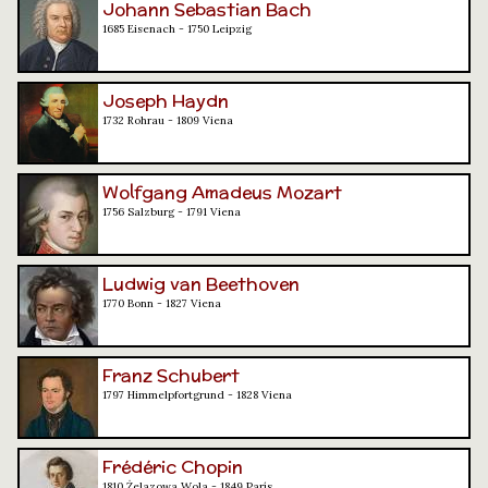
Johann Sebastian Bach
1685 Eisenach - 1750 Leipzig
Joseph Haydn
1732 Rohrau - 1809 Viena
Wolfgang Amadeus Mozart
1756 Salzburg - 1791 Viena
Ludwig van Beethoven
1770 Bonn - 1827 Viena
Franz Schubert
1797 Himmelpfortgrund - 1828 Viena
Frédéric Chopin
1810 Żelazowa Wola - 1849 París