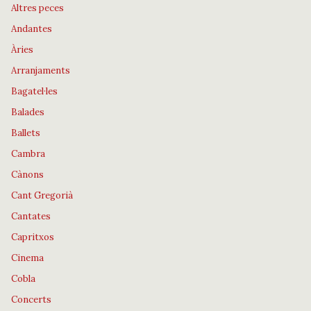
Altres peces
Andantes
Àries
Arranjaments
Bagatel·les
Balades
Ballets
Cambra
Cànons
Cant Gregorià
Cantates
Capritxos
Cinema
Cobla
Concerts