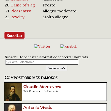
20
Game of Tag
Presto
21
Pleasantry
Allegro moderato
22
Revelry
Molto allegro
Escoltar
Subscriu-te per estar informat de concerts i novetats.
Compositors més famósos
Claudio Monteverdi
1567 Cremona - 1643 Venècia
Antonio Vivaldi