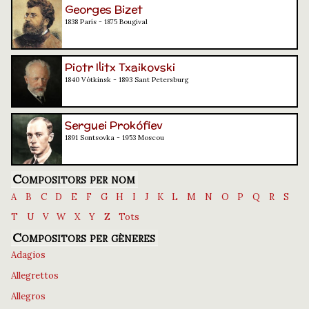
Georges Bizet
1838 París - 1875 Bougival
Piotr Ilitx Txaikovski
1840 Vótkinsk - 1893 Sant Petersburg
Serguei Prokófiev
1891 Sontsovka - 1953 Moscou
Compositors per nom
A
B
C
D
E
F
G
H
I
J
K
L
M
N
O
P
Q
R
S
T
U
V
W
X
Y
Z
Tots
Compositors per gèneres
Adagios
Allegrettos
Allegros