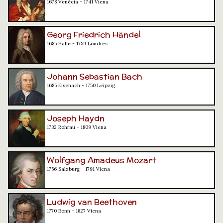
1678 Venècia - 1741 Viena
Georg Friedrich Händel
1685 Halle - 1759 Londres
Johann Sebastian Bach
1685 Eisenach - 1750 Leipzig
Joseph Haydn
1732 Rohrau - 1809 Viena
Wolfgang Amadeus Mozart
1756 Salzburg - 1791 Viena
Ludwig van Beethoven
1770 Bonn - 1827 Viena