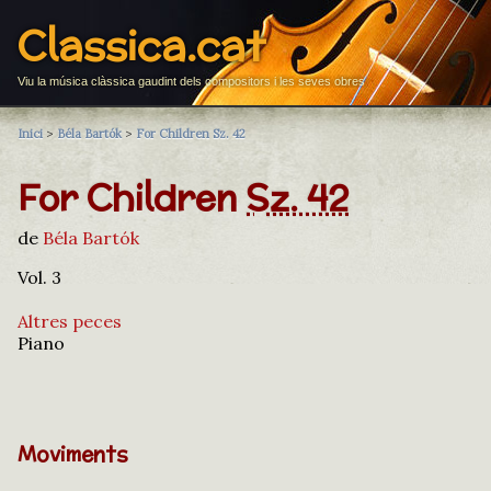
Classica.cat
Viu la música clàssica gaudint dels compositors i les seves obres
Inici
>
Béla Bartók
>
For Children Sz. 42
For Children
Sz. 42
de
Béla Bartók
Vol. 3
Altres peces
Piano
Moviments