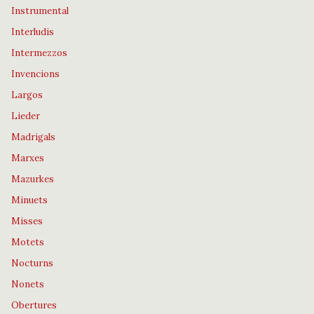
Instrumental
Interludis
Intermezzos
Invencions
Largos
Lieder
Madrigals
Marxes
Mazurkes
Minuets
Misses
Motets
Nocturns
Nonets
Obertures