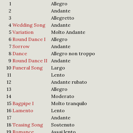
1
Allegro
2
Andante
3
Allegretto
4
Wedding Song
Andante
5
Variation
Molto Andante
6
Round Dance I
Allegro
7
Sorrow
Andante
8
Dance
Allegro non troppo
9
Round Dance II
Andante
10
Funeral Song
Largo
11
Lento
12
Andante rubato
13
Allegro
14
Moderato
15
Bagpipe I
Molto tranquilo
16
Lamento
Lento
17
Andante
18
Teasing Song
Sostenuto
19
Romance
Assai lento