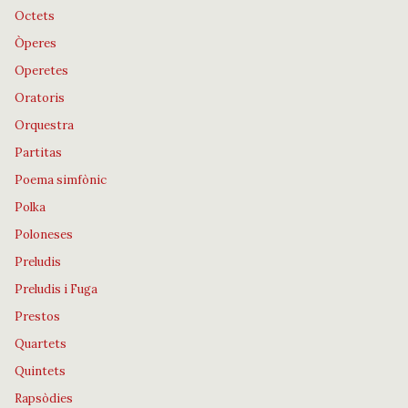
Octets
Òperes
Operetes
Oratoris
Orquestra
Partitas
Poema simfònic
Polka
Poloneses
Preludis
Preludis i Fuga
Prestos
Quartets
Quintets
Rapsòdies