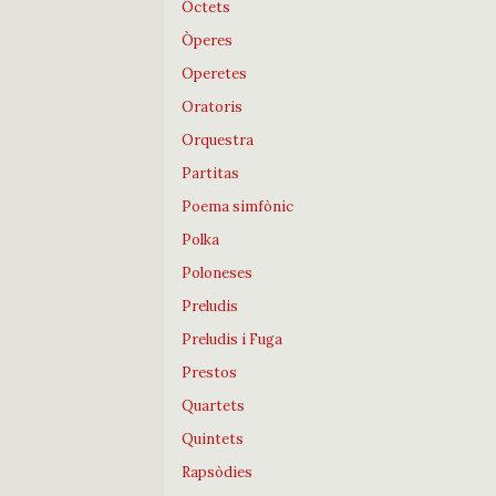
Octets
Òperes
Operetes
Oratoris
Orquestra
Partitas
Poema simfònic
Polka
Poloneses
Preludis
Preludis i Fuga
Prestos
Quartets
Quintets
Rapsòdies