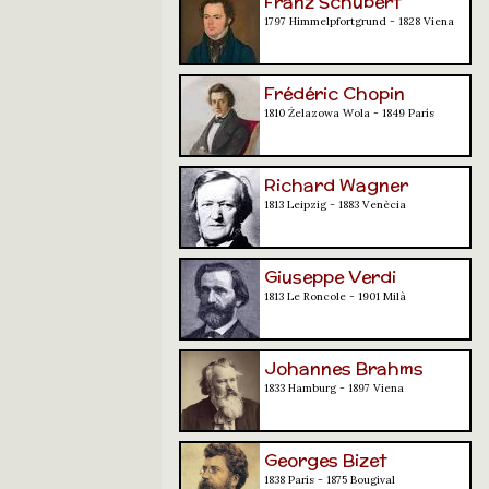
Franz Schubert
1797 Himmelpfortgrund - 1828 Viena
Frédéric Chopin
1810 Żelazowa Wola - 1849 París
Richard Wagner
1813 Leipzig - 1883 Venècia
Giuseppe Verdi
1813 Le Roncole - 1901 Milà
Johannes Brahms
1833 Hamburg - 1897 Viena
Georges Bizet
1838 París - 1875 Bougival