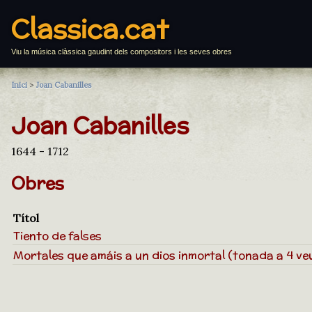
Classica.cat
Viu la música clàssica gaudint dels compositors i les seves obres
Inici
>
Joan Cabanilles
Joan Cabanilles
1644 - 1712
Obres
Títol
Tiento de falses
Mortales que amáis a un dios inmortal (tonada a 4 ve