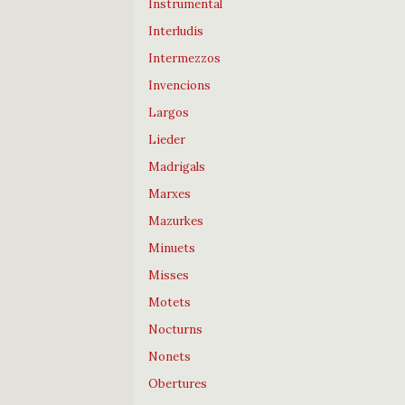
Instrumental
Interludis
Intermezzos
Invencions
Largos
Lieder
Madrigals
Marxes
Mazurkes
Minuets
Misses
Motets
Nocturns
Nonets
Obertures