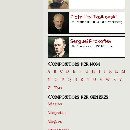
Piotr Ilitx Txaikovski
1840 Vótkinsk - 1893 Sant Petersburg
Serguei Prokófiev
1891 Sontsovka - 1953 Moscou
Compositors per nom
A
B
C
D
E
F
G
H
I
J
K
L
M
N
O
P
Q
R
S
T
U
V
W
X
Y
Z
Tots
Compositors per gèneres
Adagios
Allegrettos
Allegros