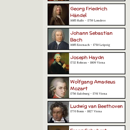
Georg Friedrich
Händel
1685 Halle - 1759 Londres
Johann Sebastian
Bach
1685 Eisenach - 1750 Leipzig
Joseph Haydn
1732 Rohrau - 1809 Viena
Wolfgang Amadeus
Mozart
1756 Salzburg - 1791 Viena
Ludwig van Beethoven
1770 Bonn - 1827 Viena