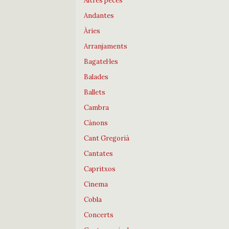
Altres peces
Andantes
Àries
Arranjaments
Bagatel·les
Balades
Ballets
Cambra
Cànons
Cant Gregorià
Cantates
Capritxos
Cinema
Cobla
Concerts