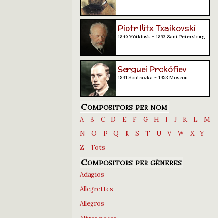
Piotr Ilitx Txaikovski
1840 Vótkinsk - 1893 Sant Petersburg
Serguei Prokófiev
1891 Sontsovka - 1953 Moscou
Compositors per nom
A
B
C
D
E
F
G
H
I
J
K
L
M
N
O
P
Q
R
S
T
U
V
W
X
Y
Z
Tots
Compositors per gèneres
Adagios
Allegrettos
Allegros