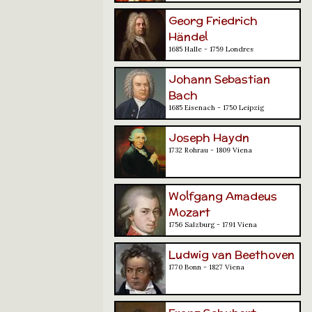
Georg Friedrich
Händel
1685 Halle - 1759 Londres
Johann Sebastian
Bach
1685 Eisenach - 1750 Leipzig
Joseph Haydn
1732 Rohrau - 1809 Viena
Wolfgang Amadeus
Mozart
1756 Salzburg - 1791 Viena
Ludwig van Beethoven
1770 Bonn - 1827 Viena