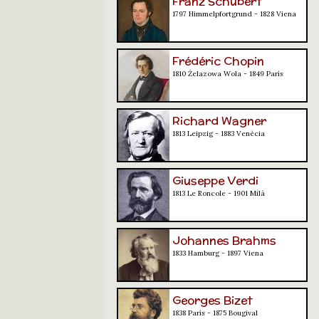
Franz Schubert
1797 Himmelpfortgrund - 1828 Viena
Frédéric Chopin
1810 Żelazowa Wola - 1849 París
Richard Wagner
1813 Leipzig - 1883 Venècia
Giuseppe Verdi
1813 Le Roncole - 1901 Milà
Johannes Brahms
1833 Hamburg - 1897 Viena
Georges Bizet
1838 París - 1875 Bougival