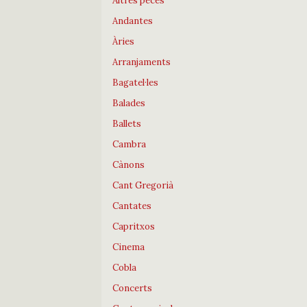
Altres peces
Andantes
Àries
Arranjaments
Bagatel·les
Balades
Ballets
Cambra
Cànons
Cant Gregorià
Cantates
Capritxos
Cinema
Cobla
Concerts