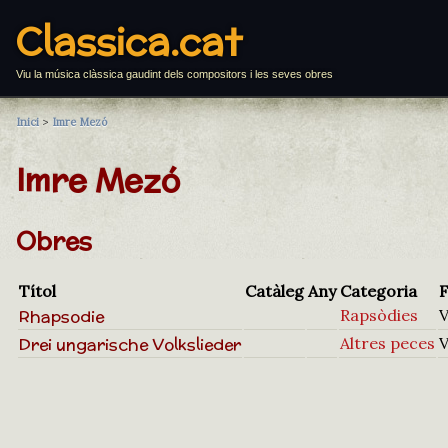
Classica.cat
Viu la música clàssica gaudint dels compositors i les seves obres
Inici
>
Imre Mezó
Imre Mezó
Obres
Títol
Catàleg
Any
Categoria
Rhapsodie
Rapsòdies
V
Drei ungarische Volkslieder
Altres peces
V