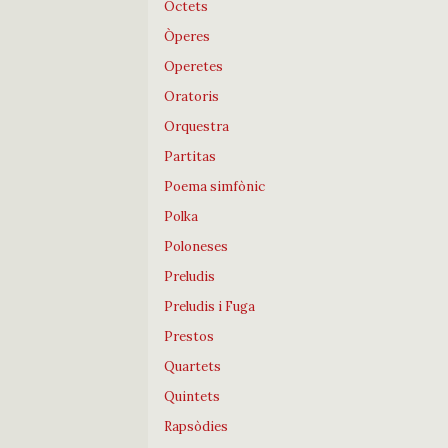
Octets
Òperes
Operetes
Oratoris
Orquestra
Partitas
Poema simfònic
Polka
Poloneses
Preludis
Preludis i Fuga
Prestos
Quartets
Quintets
Rapsòdies