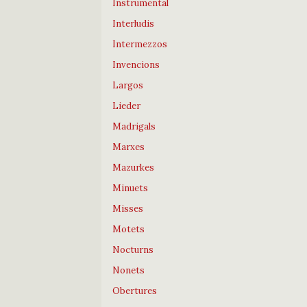
Instrumental
Interludis
Intermezzos
Invencions
Largos
Lieder
Madrigals
Marxes
Mazurkes
Minuets
Misses
Motets
Nocturns
Nonets
Obertures