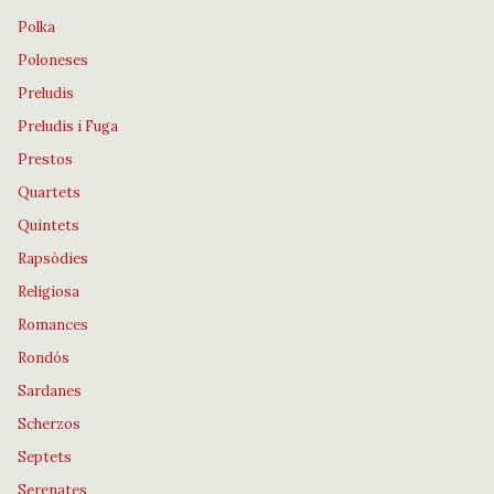
Polka
Poloneses
Preludis
Preludis i Fuga
Prestos
Quartets
Quintets
Rapsòdies
Religiosa
Romances
Rondós
Sardanes
Scherzos
Septets
Serenates