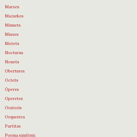
Marxes
Mazurkes
Minuets
Misses
Motets
Nocturns
Nonets
Obertures
Octets
Òperes
Operetes
Oratoris
Orquestra
Partitas
Poema simfònic