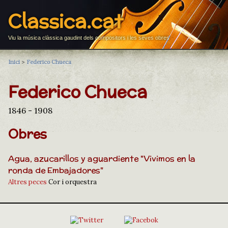
Classica.cat
Viu la música clàssica gaudint dels compositors i les seves obres
Inici
>
Federico Chueca
Federico Chueca
1846 - 1908
Obres
Agua, azucarillos y aguardiente "Vivimos en la
ronda de Embajadores"
Altres peces
Cor i orquestra