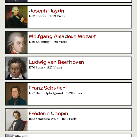
Joseph Haydn
1732 Rohrau - 1809 Viena
Wolfgang Amadeus Mozart
1756 Salzburg - 1791 Viena
Ludwig van Beethoven
1770 Bonn - 1827 Viena
Franz Schubert
1797 Himmelpfortgrund - 1828 Viena
Frédéric Chopin
1810 Żelazowa Wola - 1849 París