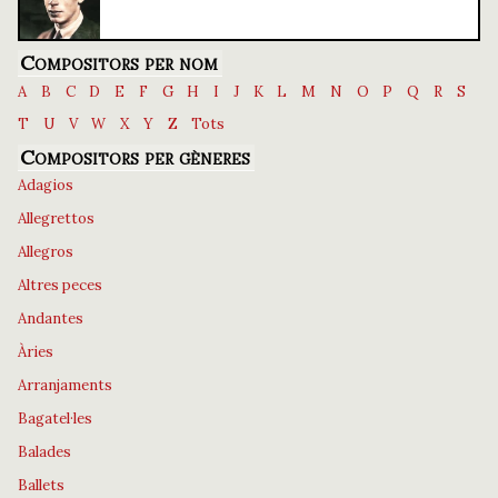
Compositors per nom
A
B
C
D
E
F
G
H
I
J
K
L
M
N
O
P
Q
R
S
T
U
V
W
X
Y
Z
Tots
Compositors per gèneres
Adagios
Allegrettos
Allegros
Altres peces
Andantes
Àries
Arranjaments
Bagatel·les
Balades
Ballets