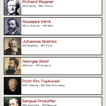
Richard Wagner
1813 Leipzig - 1883 Venècia
Giuseppe Verdi
1813 Le Roncole - 1901 Milà
Johannes Brahms
1833 Hamburg - 1897 Viena
Georges Bizet
1838 París - 1875 Bougival
Piotr Ilitx Txaikovski
1840 Vótkinsk - 1893 Sant Petersburg
Serguei Prokófiev
1891 Sontsovka - 1953 Moscou