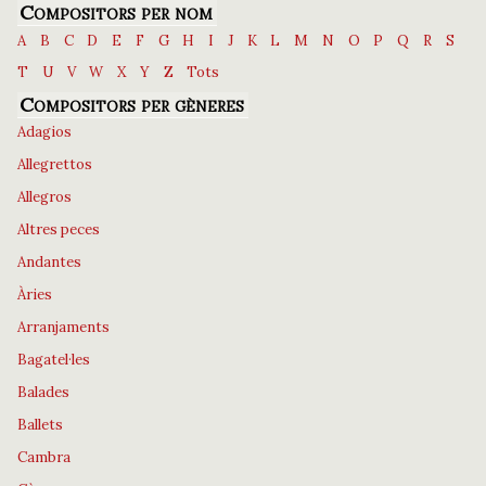
Compositors per nom
A
B
C
D
E
F
G
H
I
J
K
L
M
N
O
P
Q
R
S
T
U
V
W
X
Y
Z
Tots
Compositors per gèneres
Adagios
Allegrettos
Allegros
Altres peces
Andantes
Àries
Arranjaments
Bagatel·les
Balades
Ballets
Cambra