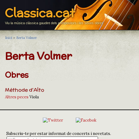
Classica.cat
Viu la música clàssica gaudint dels compositors i les seves obres
Inici
>
Berta Volmer
Berta Volmer
Obres
Méthode d'Alto
Altres peces
Viola
Subscriu-te per estar informat de concerts i novetats.