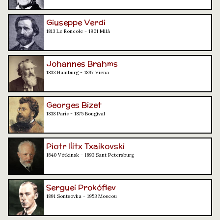
Giuseppe Verdi
1813 Le Roncole - 1901 Milà
Johannes Brahms
1833 Hamburg - 1897 Viena
Georges Bizet
1838 París - 1875 Bougival
Piotr Ilitx Txaikovski
1840 Vótkinsk - 1893 Sant Petersburg
Serguei Prokófiev
1891 Sontsovka - 1953 Moscou