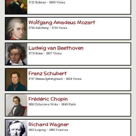
1732 Rohrau - 1809 Viena
Wolfgang Amadeus Mozart
1756 Salzburg - 1791 Viena
Ludwig van Beethoven
1770 Bonn - 1827 Viena
Franz Schubert
1797 Himmelpfortgrund - 1828 Viena
Frédéric Chopin
1810 Żelazowa Wola - 1849 París
Richard Wagner
1813 Leipzig - 1883 Venècia