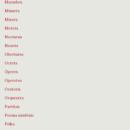
Mazurkes
Minuets
Misses
Motets
Nocturns
Nonets
Obertures
Octets
Òperes
Operetes
Oratoris
Orquestra
Partitas
Poema simfònic
Polka