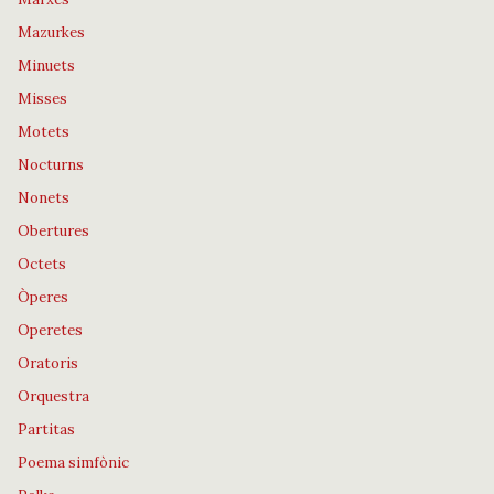
Mazurkes
Minuets
Misses
Motets
Nocturns
Nonets
Obertures
Octets
Òperes
Operetes
Oratoris
Orquestra
Partitas
Poema simfònic