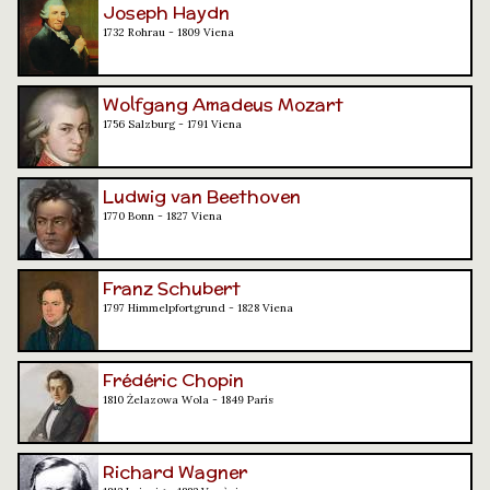
Joseph Haydn
1732 Rohrau - 1809 Viena
Wolfgang Amadeus Mozart
1756 Salzburg - 1791 Viena
Ludwig van Beethoven
1770 Bonn - 1827 Viena
Franz Schubert
1797 Himmelpfortgrund - 1828 Viena
Frédéric Chopin
1810 Żelazowa Wola - 1849 París
Richard Wagner