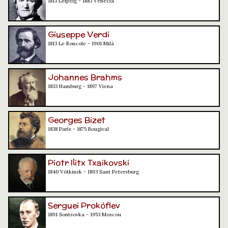
1813 Leipzig - 1883 Venècia
Giuseppe Verdi
1813 Le Roncole - 1901 Milà
Johannes Brahms
1833 Hamburg - 1897 Viena
Georges Bizet
1838 París - 1875 Bougival
Piotr Ilitx Txaikovski
1840 Vótkinsk - 1893 Sant Petersburg
Serguei Prokófiev
1891 Sontsovka - 1953 Moscou