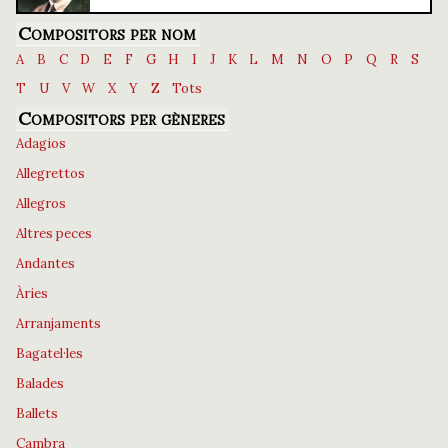
Compositors per nom
A
B
C
D
E
F
G
H
I
J
K
L
M
N
O
P
Q
R
S
T
U
V
W
X
Y
Z
Tots
Compositors per gèneres
Adagios
Allegrettos
Allegros
Altres peces
Andantes
Àries
Arranjaments
Bagatel·les
Balades
Ballets
Cambra