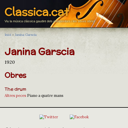
Classica.cat
Viu la música clàssica gaudint dels compositors i les seves obres
Inici
>
Janina Garscia
Janina Garscia
1920
Obres
The drum
Altres peces
Piano a quatre mans