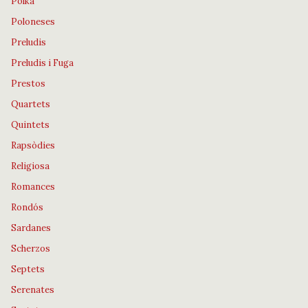
Polka
Poloneses
Preludis
Preludis i Fuga
Prestos
Quartets
Quintets
Rapsòdies
Religiosa
Romances
Rondós
Sardanes
Scherzos
Septets
Serenates