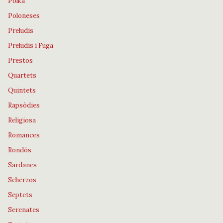
Polka
Poloneses
Preludis
Preludis i Fuga
Prestos
Quartets
Quintets
Rapsòdies
Religiosa
Romances
Rondós
Sardanes
Scherzos
Septets
Serenates