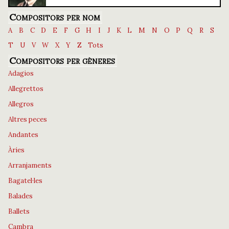
Compositors per nom
A
B
C
D
E
F
G
H
I
J
K
L
M
N
O
P
Q
R
S
T
U
V
W
X
Y
Z
Tots
Compositors per gèneres
Adagios
Allegrettos
Allegros
Altres peces
Andantes
Àries
Arranjaments
Bagatel·les
Balades
Ballets
Cambra