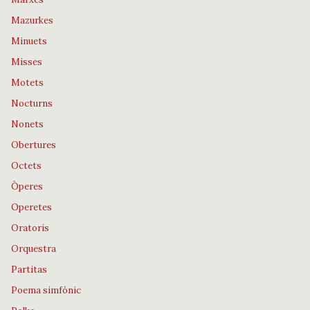
Mazurkes
Minuets
Misses
Motets
Nocturns
Nonets
Obertures
Octets
Òperes
Operetes
Oratoris
Orquestra
Partitas
Poema simfònic