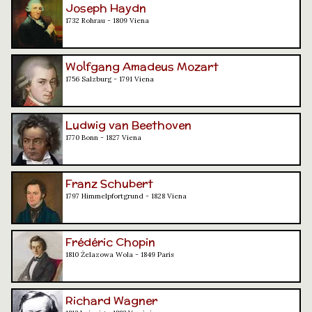
Joseph Haydn
1732 Rohrau - 1809 Viena
Wolfgang Amadeus Mozart
1756 Salzburg - 1791 Viena
Ludwig van Beethoven
1770 Bonn - 1827 Viena
Franz Schubert
1797 Himmelpfortgrund - 1828 Viena
Frédéric Chopin
1810 Żelazowa Wola - 1849 París
Richard Wagner