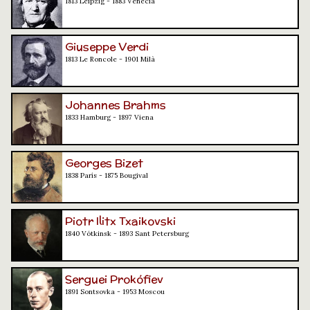
1813 Leipzig - 1883 Venècia
Giuseppe Verdi
1813 Le Roncole - 1901 Milà
Johannes Brahms
1833 Hamburg - 1897 Viena
Georges Bizet
1838 París - 1875 Bougival
Piotr Ilitx Txaikovski
1840 Vótkinsk - 1893 Sant Petersburg
Serguei Prokófiev
1891 Sontsovka - 1953 Moscou