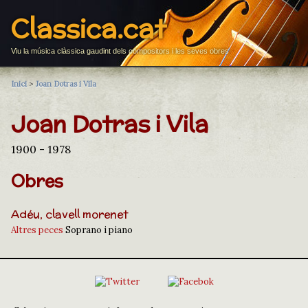
Classica.cat
Viu la música clàssica gaudint dels compositors i les seves obres
Inici
>
Joan Dotras i Vila
Joan Dotras i Vila
1900 - 1978
Obres
Adéu, clavell morenet
Altres peces
Soprano i piano