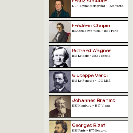
Franz Schubert
1797 Himmelpfortgrund - 1828 Viena
Frédéric Chopin
1810 Żelazowa Wola - 1849 París
Richard Wagner
1813 Leipzig - 1883 Venècia
Giuseppe Verdi
1813 Le Roncole - 1901 Milà
Johannes Brahms
1833 Hamburg - 1897 Viena
Georges Bizet
1838 París - 1875 Bougival