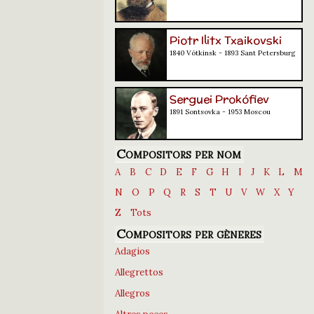
Piotr Ilitx Txaikovski
1840 Vótkinsk - 1893 Sant Petersburg
Serguei Prokófiev
1891 Sontsovka - 1953 Moscou
Compositors per nom
A
B
C
D
E
F
G
H
I
J
K
L
M
N
O
P
Q
R
S
T
U
V
W
X
Y
Z
Tots
Compositors per gèneres
Adagios
Allegrettos
Allegros