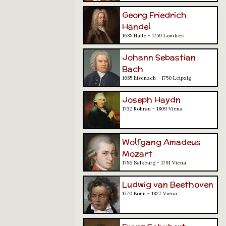
Georg Friedrich
Händel
1685 Halle - 1759 Londres
Johann Sebastian
Bach
1685 Eisenach - 1750 Leipzig
Joseph Haydn
1732 Rohrau - 1809 Viena
Wolfgang Amadeus
Mozart
1756 Salzburg - 1791 Viena
Ludwig van Beethoven
1770 Bonn - 1827 Viena