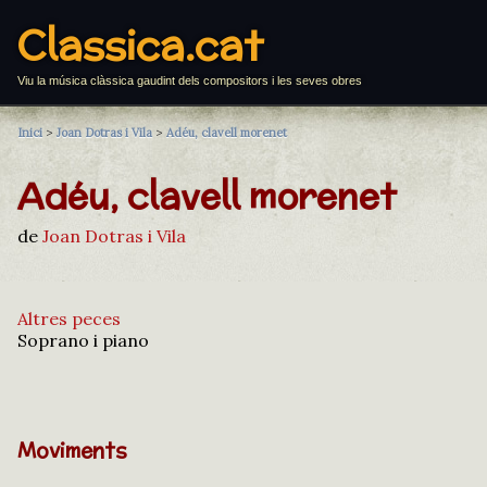
Classica.cat
Viu la música clàssica gaudint dels compositors i les seves obres
Inici
>
Joan Dotras i Vila
>
Adéu, clavell morenet
Adéu, clavell morenet
de
Joan Dotras i Vila
Altres peces
Soprano i piano
Moviments