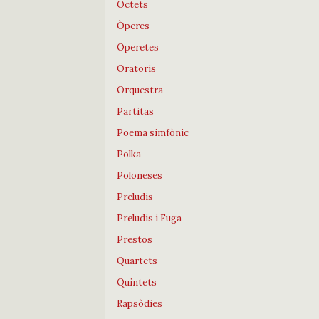
Octets
Òperes
Operetes
Oratoris
Orquestra
Partitas
Poema simfònic
Polka
Poloneses
Preludis
Preludis i Fuga
Prestos
Quartets
Quintets
Rapsòdies