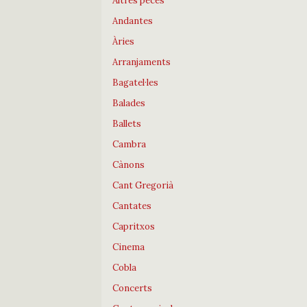
Altres peces
Andantes
Àries
Arranjaments
Bagatel·les
Balades
Ballets
Cambra
Cànons
Cant Gregorià
Cantates
Capritxos
Cinema
Cobla
Concerts