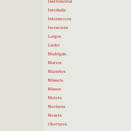
Instrumental
Interludis
Intermezzos
Invencions
Largos
Lieder
Madrigals
Marxes
Mazurkes
Minuets
Misses
Motets
Nocturns
Nonets
Obertures