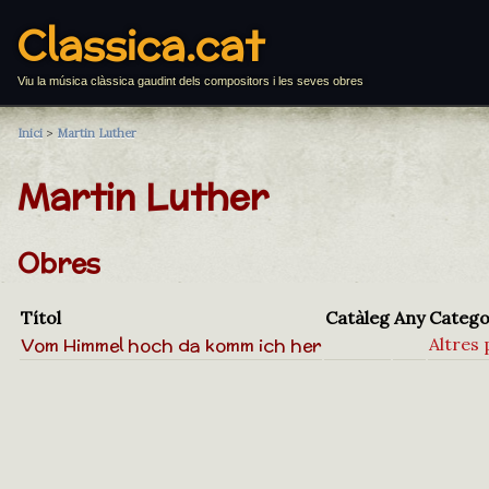
Classica.cat
Viu la música clàssica gaudint dels compositors i les seves obres
Inici
>
Martin Luther
Martin Luther
Obres
Títol
Catàleg
Any
Catego
Vom Himmel hoch da komm ich her
Altres