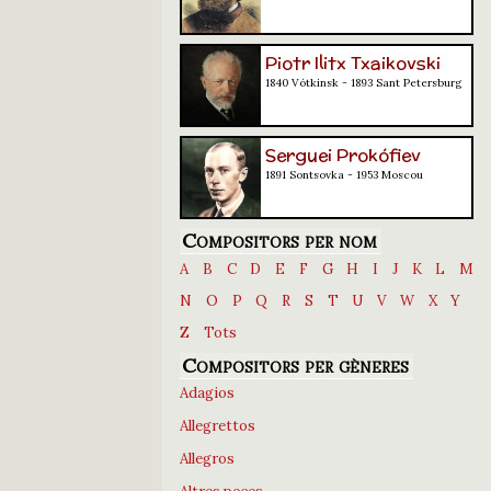
Piotr Ilitx Txaikovski
1840 Vótkinsk - 1893 Sant Petersburg
Serguei Prokófiev
1891 Sontsovka - 1953 Moscou
Compositors per nom
A
B
C
D
E
F
G
H
I
J
K
L
M
N
O
P
Q
R
S
T
U
V
W
X
Y
Z
Tots
Compositors per gèneres
Adagios
Allegrettos
Allegros