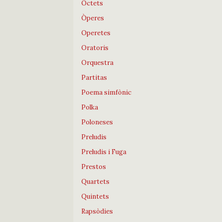
Octets
Òperes
Operetes
Oratoris
Orquestra
Partitas
Poema simfònic
Polka
Poloneses
Preludis
Preludis i Fuga
Prestos
Quartets
Quintets
Rapsòdies