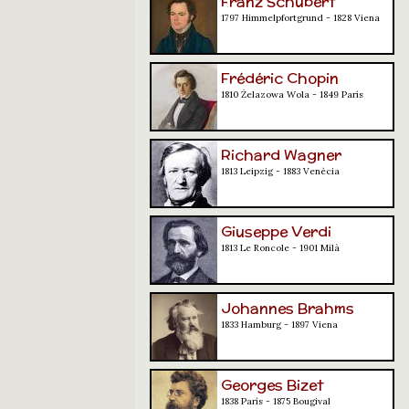
Franz Schubert
1797 Himmelpfortgrund - 1828 Viena
Frédéric Chopin
1810 Żelazowa Wola - 1849 París
Richard Wagner
1813 Leipzig - 1883 Venècia
Giuseppe Verdi
1813 Le Roncole - 1901 Milà
Johannes Brahms
1833 Hamburg - 1897 Viena
Georges Bizet
1838 París - 1875 Bougival