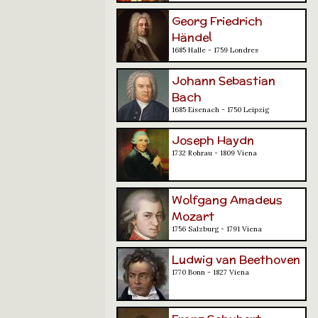
Georg Friedrich
Händel
1685 Halle - 1759 Londres
Johann Sebastian
Bach
1685 Eisenach - 1750 Leipzig
Joseph Haydn
1732 Rohrau - 1809 Viena
Wolfgang Amadeus
Mozart
1756 Salzburg - 1791 Viena
Ludwig van Beethoven
1770 Bonn - 1827 Viena