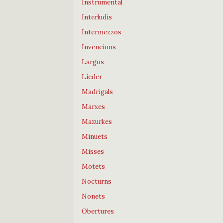
Instrumental
Interludis
Intermezzos
Invencions
Largos
Lieder
Madrigals
Marxes
Mazurkes
Minuets
Misses
Motets
Nocturns
Nonets
Obertures