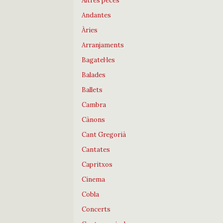
Altres peces
Andantes
Àries
Arranjaments
Bagatel·les
Balades
Ballets
Cambra
Cànons
Cant Gregorià
Cantates
Capritxos
Cinema
Cobla
Concerts