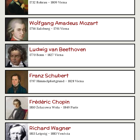
1732 Rohrau - 1809 Viena
Wolfgang Amadeus Mozart
1756 Salzburg - 1791 Viena
Ludwig van Beethoven
1770 Bonn - 1827 Viena
Franz Schubert
1797 Himmelpfortgrund - 1828 Viena
Frédéric Chopin
1810 Żelazowa Wola - 1849 París
Richard Wagner
1813 Leipzig - 1883 Venècia