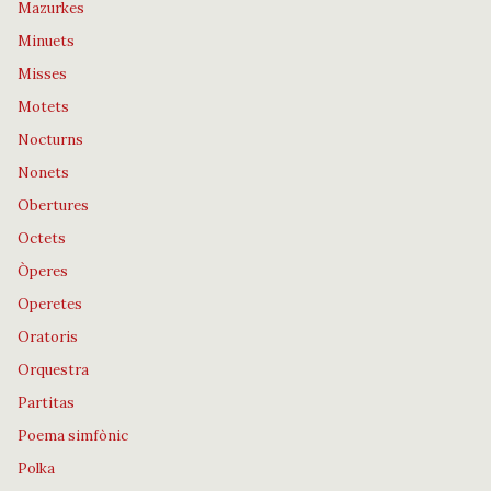
Mazurkes
Minuets
Misses
Motets
Nocturns
Nonets
Obertures
Octets
Òperes
Operetes
Oratoris
Orquestra
Partitas
Poema simfònic
Polka