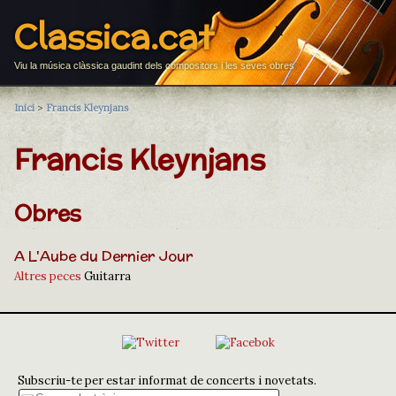
Classica.cat
Viu la música clàssica gaudint dels compositors i les seves obres
Inici
>
Francis Kleynjans
Francis Kleynjans
Obres
A L'Aube du Dernier Jour
Altres peces
Guitarra
Subscriu-te per estar informat de concerts i novetats.