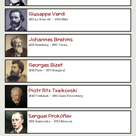
Giuseppe Verdi
1813 Le Roncole - 1901 Milà
Johannes Brahms
1833 Hamburg - 1897 Viena
Georges Bizet
1838 París - 1875 Bougival
Piotr Ilitx Txaikovski
1840 Vótkinsk - 1893 Sant Petersburg
Serguei Prokófiev
1891 Sontsovka - 1953 Moscou