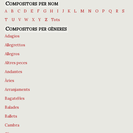
Compositors per nom
A
B
C
D
E
F
G
H
I
J
K
L
M
N
O
P
Q
R
S
T
U
V
W
X
Y
Z
Tots
Compositors per gèneres
Adagios
Allegrettos
Allegros
Altres peces
Andantes
Àries
Arranjaments
Bagatel·les
Balades
Ballets
Cambra