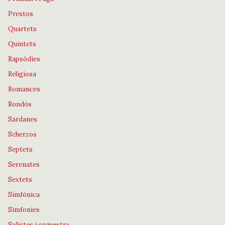
Prestos
Quartets
Quintets
Rapsòdies
Religiosa
Romances
Rondós
Sardanes
Scherzos
Septets
Serenates
Sextets
Simfònica
Simfonies
Solistes i orquestra