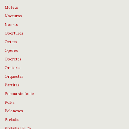
Motets
Nocturns
Nonets
Obertures
Octets
Òperes
Operetes
Oratoris
Orquestra
Partitas
Poema simfònic
Polka
Poloneses
Preludis
Preludis i Fuga