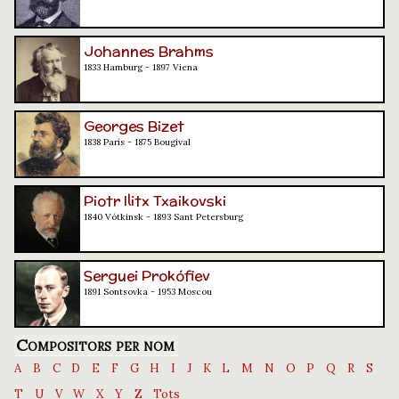
Johannes Brahms
1833 Hamburg - 1897 Viena
Georges Bizet
1838 París - 1875 Bougival
Piotr Ilitx Txaikovski
1840 Vótkinsk - 1893 Sant Petersburg
Serguei Prokófiev
1891 Sontsovka - 1953 Moscou
Compositors per nom
A
B
C
D
E
F
G
H
I
J
K
L
M
N
O
P
Q
R
S
T
U
V
W
X
Y
Z
Tots