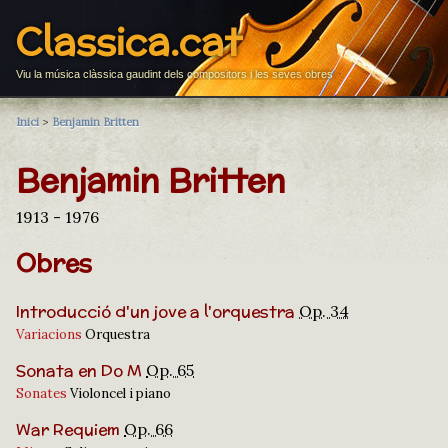
Classica.cat
Viu la música clàssica gaudint dels compositors i les seves obres
Inici
>
Benjamin Britten
Benjamin Britten
1913 - 1976
Obres
Introducció d'un jove a l'orquestra
Op. 34
Variacions
Orquestra
Sonata en Do M
Op. 65
Sonates
Violoncel i piano
War Requiem
Op. 66