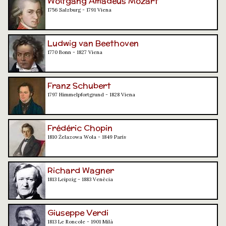
Wolfgang Amadeus Mozart
1756 Salzburg - 1791 Viena
Ludwig van Beethoven
1770 Bonn - 1827 Viena
Franz Schubert
1797 Himmelpfortgrund - 1828 Viena
Frédéric Chopin
1810 Żelazowa Wola - 1849 París
Richard Wagner
1813 Leipzig - 1883 Venècia
Giuseppe Verdi
1813 Le Roncole - 1901 Milà