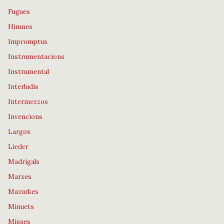
Fugues
Himnes
Impromptus
Instrumentacions
Instrumental
Interludis
Intermezzos
Invencions
Largos
Lieder
Madrigals
Marxes
Mazurkes
Minuets
Misses