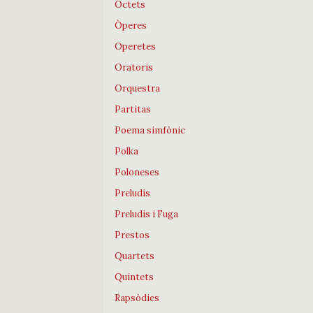
Octets
Òperes
Operetes
Oratoris
Orquestra
Partitas
Poema simfònic
Polka
Poloneses
Preludis
Preludis i Fuga
Prestos
Quartets
Quintets
Rapsòdies