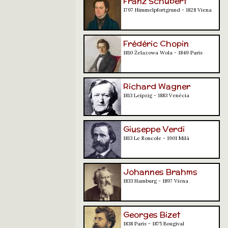
Franz Schubert
1797 Himmelpfortgrund - 1828 Viena
Frédéric Chopin
1810 Żelazowa Wola - 1849 París
Richard Wagner
1813 Leipzig - 1883 Venècia
Giuseppe Verdi
1813 Le Roncole - 1901 Milà
Johannes Brahms
1833 Hamburg - 1897 Viena
Georges Bizet
1838 París - 1875 Bougival