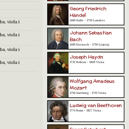
Georg Friedrich
Händel
1685 Halle - 1759 Londres
a, viola i
Johann Sebastian
a, viola i
Bach
1685 Eisenach - 1750 Leipzig
a, viola i
Joseph Haydn
a, viola i
1732 Rohrau - 1809 Viena
Wolfgang Amadeus
Mozart
1756 Salzburg - 1791 Viena
Ludwig van Beethoven
1770 Bonn - 1827 Viena