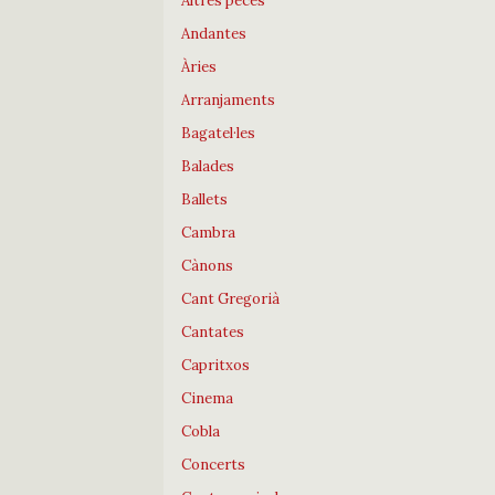
Altres peces
Andantes
Àries
Arranjaments
Bagatel·les
Balades
Ballets
Cambra
Cànons
Cant Gregorià
Cantates
Capritxos
Cinema
Cobla
Concerts