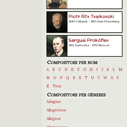
Piotr Ilitx Txaikovski
1840 Vótkinsk - 1893 Sant Petersburg
Serguei Prokófiev
1891 Sontsovka - 1953 Moscou
Compositors per nom
A
B
C
D
E
F
G
H
I
J
K
L
M
N
O
P
Q
R
S
T
U
V
W
X
Y
Z
Tots
Compositors per gèneres
Adagios
Allegrettos
Allegros