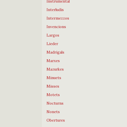
Instrumental
Interludis
Intermezzos
Invencions
Largos
Lieder
Madrigals
Marxes
Mazurkes
Minuets
Misses
Motets
Nocturns
Nonets
Obertures