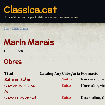
Classica.cat
Viu la música clàssica gaudint dels compositors i les seves obres
Inici
>
Marin Marais
Marin Marais
1656 - 1728
Obres
Títol
Catàleg
Any
Categoria
Formació
Suite en Sol m
Suites
Narrador, vio
Suit en Mi m / Mi
Suites
Narrador, vio
M
Suite N. 2a en Sol
Suites
Dos violins, 
m