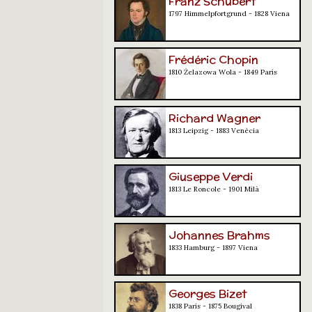
Franz Schubert
1797 Himmelpfortgrund - 1828 Viena
Frédéric Chopin
1810 Żelazowa Wola - 1849 París
Richard Wagner
1813 Leipzig - 1883 Venècia
Giuseppe Verdi
1813 Le Roncole - 1901 Milà
Johannes Brahms
1833 Hamburg - 1897 Viena
Georges Bizet
1838 París - 1875 Bougival