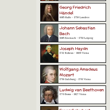
Georg Friedrich
Händel
1685 Halle - 1759 Londres
Johann Sebastian
Bach
1685 Eisenach - 1750 Leipzig
Joseph Haydn
1732 Rohrau - 1809 Viena
Wolfgang Amadeus
Mozart
1756 Salzburg - 1791 Viena
Ludwig van Beethoven
1770 Bonn - 1827 Viena