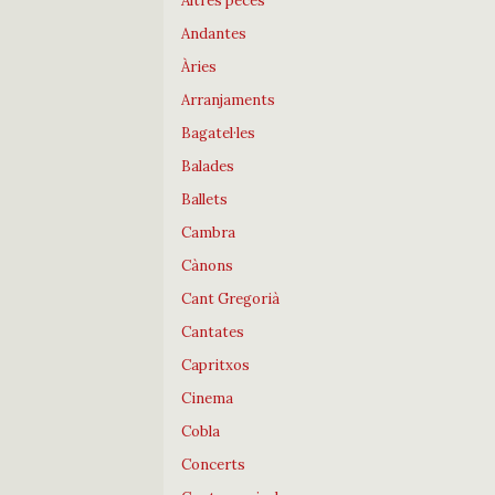
Altres peces
Andantes
Àries
Arranjaments
Bagatel·les
Balades
Ballets
Cambra
Cànons
Cant Gregorià
Cantates
Capritxos
Cinema
Cobla
Concerts