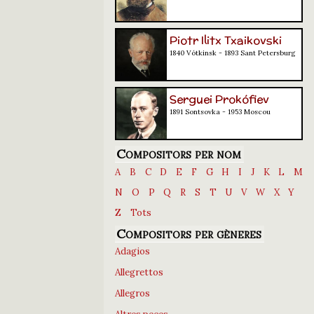
Piotr Ilitx Txaikovski
1840 Vótkinsk - 1893 Sant Petersburg
Serguei Prokófiev
1891 Sontsovka - 1953 Moscou
Compositors per nom
A
B
C
D
E
F
G
H
I
J
K
L
M
N
O
P
Q
R
S
T
U
V
W
X
Y
Z
Tots
Compositors per gèneres
Adagios
Allegrettos
Allegros