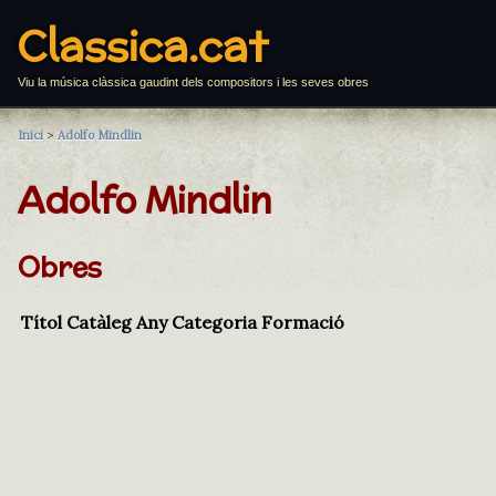
Classica.cat
Viu la música clàssica gaudint dels compositors i les seves obres
Inici
>
Adolfo Mindlin
Adolfo Mindlin
Obres
Títol
Catàleg
Any
Categoria
Formació