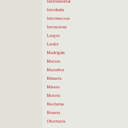
Instrumental
Interludis
Intermezzos
Invencions
Largos
Lieder
Madrigals
Marxes
Mazurkes
Minuets
Misses
Motets
Nocturns
Nonets
Obertures