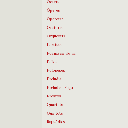
Octets
Òperes
Operetes
Oratoris
Orquestra
Partitas
Poema simfònic
Polka
Poloneses
Preludis
Preludis i Fuga
Prestos
Quartets
Quintets
Rapsòdies