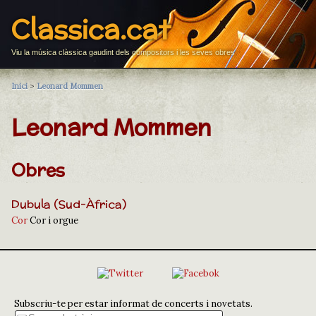
Classica.cat
Viu la música clàssica gaudint dels compositors i les seves obres
Inici
>
Leonard Mommen
Leonard Mommen
Obres
Dubula (Sud-Àfrica)
Cor
Cor i orgue
Subscriu-te per estar informat de concerts i novetats.