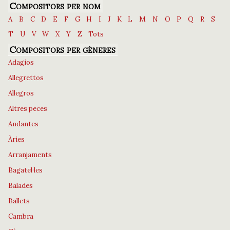
Compositors per nom
A
B
C
D
E
F
G
H
I
J
K
L
M
N
O
P
Q
R
S
T
U
V
W
X
Y
Z
Tots
Compositors per gèneres
Adagios
Allegrettos
Allegros
Altres peces
Andantes
Àries
Arranjaments
Bagatel·les
Balades
Ballets
Cambra