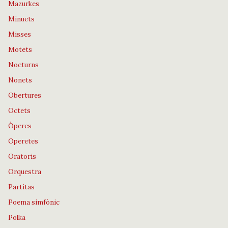
Mazurkes
Minuets
Misses
Motets
Nocturns
Nonets
Obertures
Octets
Òperes
Operetes
Oratoris
Orquestra
Partitas
Poema simfònic
Polka