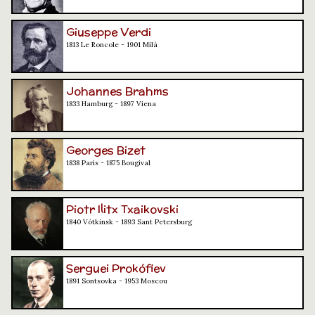
Giuseppe Verdi
1813 Le Roncole - 1901 Milà
Johannes Brahms
1833 Hamburg - 1897 Viena
Georges Bizet
1838 París - 1875 Bougival
Piotr Ilitx Txaikovski
1840 Vótkinsk - 1893 Sant Petersburg
Serguei Prokófiev
1891 Sontsovka - 1953 Moscou