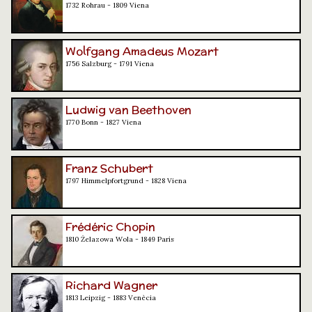
1732 Rohrau - 1809 Viena
Wolfgang Amadeus Mozart
1756 Salzburg - 1791 Viena
Ludwig van Beethoven
1770 Bonn - 1827 Viena
Franz Schubert
1797 Himmelpfortgrund - 1828 Viena
Frédéric Chopin
1810 Żelazowa Wola - 1849 París
Richard Wagner
1813 Leipzig - 1883 Venècia