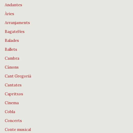
Andantes
Àries
Arranjaments
Bagatel·les
Balades
Ballets
Cambra
Cànons
Cant Gregorià
Cantates
Capritxos
Cinema
Cobla
Concerts
Conte musical