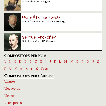
1838 París - 1875 Bougival
Piotr Ilitx Txaikovski
1840 Vótkinsk - 1893 Sant Petersburg
Serguei Prokófiev
1891 Sontsovka - 1953 Moscou
Compositors per nom
A
B
C
D
E
F
G
H
I
J
K
L
M
N
O
P
Q
R
S
T
U
V
W
X
Y
Z
Tots
Compositors per gèneres
Adagios
Allegrettos
Allegros
Altres peces