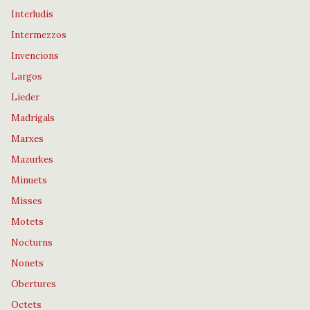
Interludis
Intermezzos
Invencions
Largos
Lieder
Madrigals
Marxes
Mazurkes
Minuets
Misses
Motets
Nocturns
Nonets
Obertures
Octets