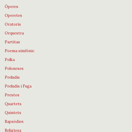
Òperes
Operetes
Oratoris
Orquestra
Partitas
Poema simfònic
Polka
Poloneses
Preludis
Preludis i Fuga
Prestos
Quartets
Quintets
Rapsòdies
Religiosa