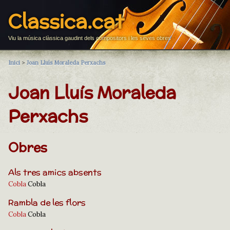
Classica.cat
Viu la música clàssica gaudint dels compositors i les seves obres
Inici
>
Joan Lluís Moraleda Perxachs
Joan Lluís Moraleda
Perxachs
Obres
Als tres amics absents
Cobla
Cobla
Rambla de les flors
Cobla
Cobla