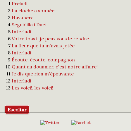
1
Preludi
2
La cloche a sonnée
3
Havanera
4
Seguidilla i Duet
5
Interludi
6
Votre toast, je peux vous le rendre
7
La fleur que tu m'avais jetée
8
Interludi
9
Écoute, écoute, compagnon
10
Quant au douanier, c'est notre affaire!
11
Je dis que rien m'épouvante
12
Interludi
13
Les voici!, les voici!
Escoltar