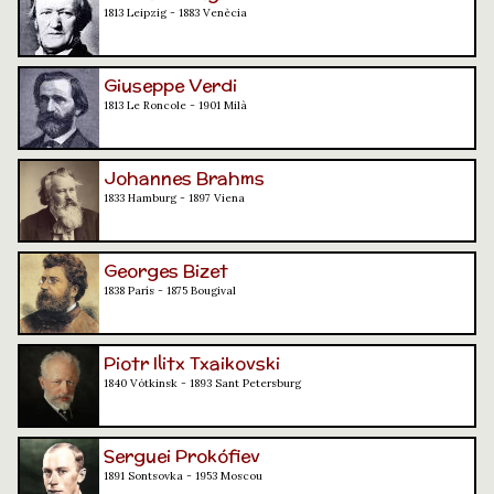
1813 Leipzig - 1883 Venècia
Giuseppe Verdi
1813 Le Roncole - 1901 Milà
Johannes Brahms
1833 Hamburg - 1897 Viena
Georges Bizet
1838 París - 1875 Bougival
Piotr Ilitx Txaikovski
1840 Vótkinsk - 1893 Sant Petersburg
Serguei Prokófiev
1891 Sontsovka - 1953 Moscou