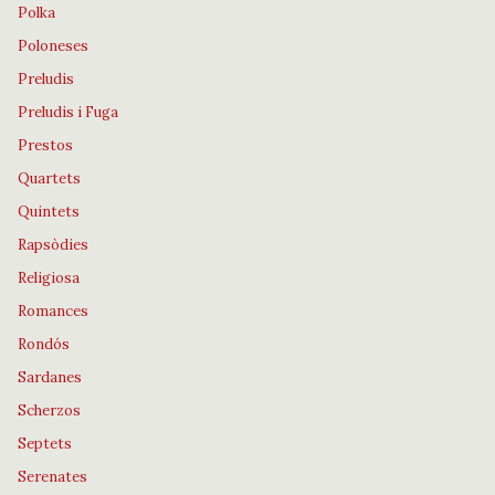
Polka
Poloneses
Preludis
Preludis i Fuga
Prestos
Quartets
Quintets
Rapsòdies
Religiosa
Romances
Rondós
Sardanes
Scherzos
Septets
Serenates