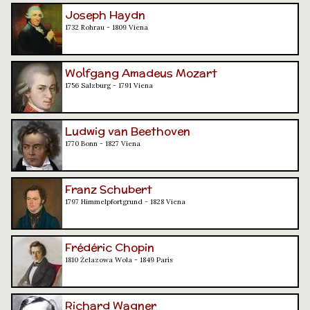
Joseph Haydn
1732 Rohrau - 1809 Viena
Wolfgang Amadeus Mozart
1756 Salzburg - 1791 Viena
Ludwig van Beethoven
1770 Bonn - 1827 Viena
Franz Schubert
1797 Himmelpfortgrund - 1828 Viena
Frédéric Chopin
1810 Żelazowa Wola - 1849 París
Richard Wagner