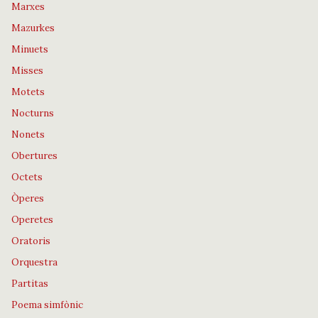
Marxes
Mazurkes
Minuets
Misses
Motets
Nocturns
Nonets
Obertures
Octets
Òperes
Operetes
Oratoris
Orquestra
Partitas
Poema simfònic