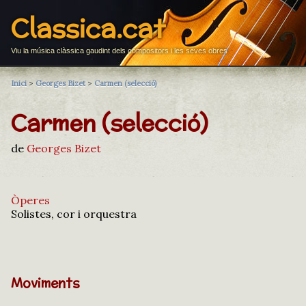
Classica.cat
Viu la música clàssica gaudint dels compositors i les seves obres
Inici
>
Georges Bizet
>
Carmen (selecció)
Carmen (selecció)
de
Georges Bizet
Òperes
Solistes, cor i orquestra
Moviments