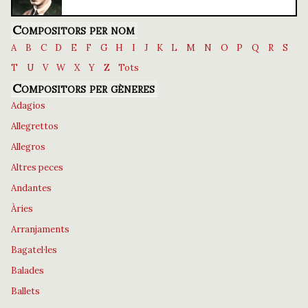
Compositors per nom
A
B
C
D
E
F
G
H
I
J
K
L
M
N
O
P
Q
R
S
T
U
V
W
X
Y
Z
Tots
Compositors per gèneres
Adagios
Allegrettos
Allegros
Altres peces
Andantes
Àries
Arranjaments
Bagatel·les
Balades
Ballets