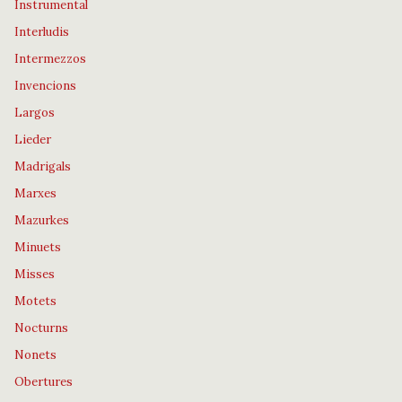
Instrumental
Interludis
Intermezzos
Invencions
Largos
Lieder
Madrigals
Marxes
Mazurkes
Minuets
Misses
Motets
Nocturns
Nonets
Obertures