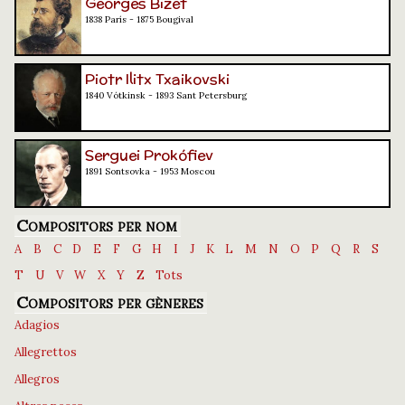
Georges Bizet
1838 París - 1875 Bougival
Piotr Ilitx Txaikovski
1840 Vótkinsk - 1893 Sant Petersburg
Serguei Prokófiev
1891 Sontsovka - 1953 Moscou
Compositors per nom
A
B
C
D
E
F
G
H
I
J
K
L
M
N
O
P
Q
R
S
T
U
V
W
X
Y
Z
Tots
Compositors per gèneres
Adagios
Allegrettos
Allegros