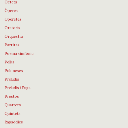
Octets
Òperes
Operetes
Oratoris
Orquestra
Partitas
Poema simfònic
Polka
Poloneses
Preludis
Preludis i Fuga
Prestos
Quartets
Quintets
Rapsòdies