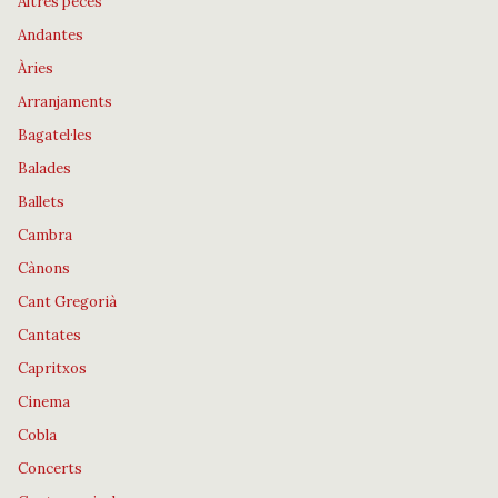
Altres peces
Andantes
Àries
Arranjaments
Bagatel·les
Balades
Ballets
Cambra
Cànons
Cant Gregorià
Cantates
Capritxos
Cinema
Cobla
Concerts