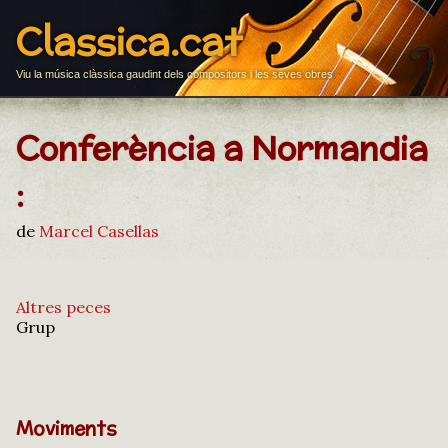
Classica.cat
Viu la música clàssica gaudint dels compositors i les seves obres
Conferència a Normandia
:
de
Marcel Casellas
Altres peces
Grup
Moviments