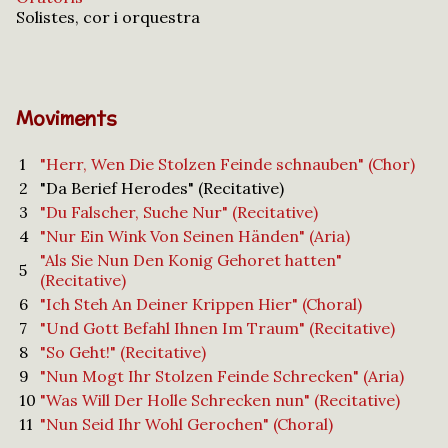
Solistes, cor i orquestra
Moviments
1
"Herr, Wen Die Stolzen Feinde schnauben" (Chor)
2
"Da Berief Herodes" (Recitative)
3
"Du Falscher, Suche Nur" (Recitative)
4
"Nur Ein Wink Von Seinen Händen" (Aria)
"Als Sie Nun Den Konig Gehoret hatten"
5
(Recitative)
6
"Ich Steh An Deiner Krippen Hier" (Choral)
7
"Und Gott Befahl Ihnen Im Traum" (Recitative)
8
"So Geht!" (Recitative)
9
"Nun Mogt Ihr Stolzen Feinde Schrecken" (Aria)
10
"Was Will Der Holle Schrecken nun" (Recitative)
11
"Nun Seid Ihr Wohl Gerochen" (Choral)