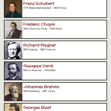
Franz Schubert
1797 Himmelpfortgrund - 1828 Viena
Frédéric Chopin
1810 Żelazowa Wola - 1849 París
Richard Wagner
1813 Leipzig - 1883 Venècia
Giuseppe Verdi
1813 Le Roncole - 1901 Milà
Johannes Brahms
1833 Hamburg - 1897 Viena
Georges Bizet