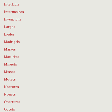
Interludis
Intermezzos
Invencions
Largos
Lieder
Madrigals
Marxes
Mazurkes
Minuets
Misses
Motets
Nocturns
Nonets
Obertures
Octets