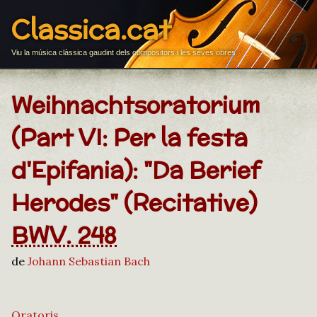
Classica.cat
Viu la música clàssica gaudint dels compositors i les seves obres
Weihnachtsoratorium
(Part VI: Per la festa
d'Epifania): "Da Berief
Herodes" (Recitative)
BWV. 248
de
Johann Sebastian Bach
Oratoris