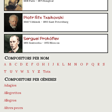
1838 París - 1875 Bougival
Piotr Ilitx Txaikovski
1840 Vótkinsk - 1893 Sant Petersburg
Serguei Prokófiev
1891 Sontsovka - 1953 Moscou
Compositors per nom
A
B
C
D
E
F
G
H
I
J
K
L
M
N
O
P
Q
R
S
T
U
V
W
X
Y
Z
Tots
Compositors per gèneres
Adagios
Allegrettos
Allegros
Altres peces