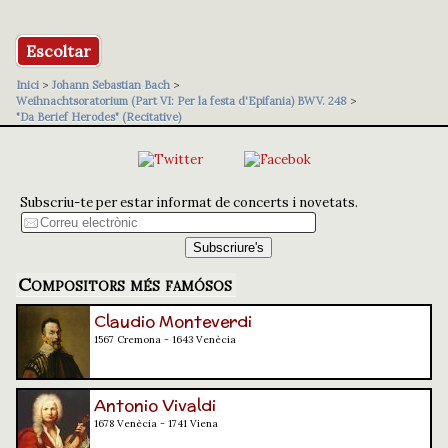
Escoltar
Inici
>
Johann Sebastian Bach
>
Weihnachtsoratorium (Part VI: Per la festa d'Epifania) BWV. 248
>
"Da Berief Herodes" (Recitative)
Subscriu-te per estar informat de concerts i novetats.
Compositors més famósos
Claudio Monteverdi
1567 Cremona - 1643 Venècia
Antonio Vivaldi
1678 Venècia - 1741 Viena