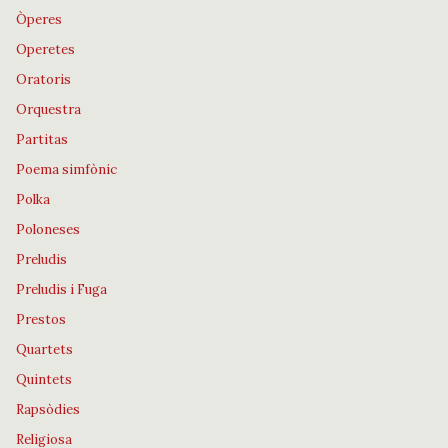
Òperes
Operetes
Oratoris
Orquestra
Partitas
Poema simfònic
Polka
Poloneses
Preludis
Preludis i Fuga
Prestos
Quartets
Quintets
Rapsòdies
Religiosa