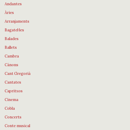
Andantes
Àries
Arranjaments
Bagatel·les
Balades
Ballets
Cambra
Cànons
Cant Gregorià
Cantates
Capritxos
Cinema
Cobla
Concerts
Conte musical