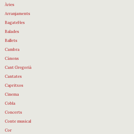
Àries
Arranjaments
Bagatel·les
Balades
Ballets
Cambra
Cànons
Cant Gregorià
Cantates
Capritxos
Cinema
Cobla
Concerts
Conte musical
Cor