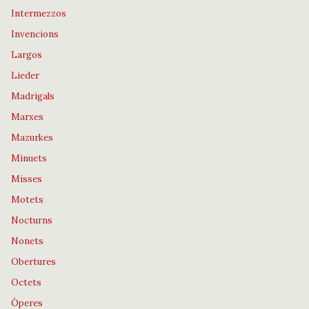
Intermezzos
Invencions
Largos
Lieder
Madrigals
Marxes
Mazurkes
Minuets
Misses
Motets
Nocturns
Nonets
Obertures
Octets
Òperes