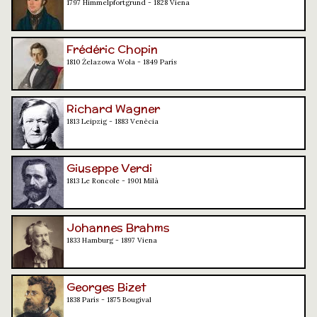
1797 Himmelpfortgrund - 1828 Viena
Frédéric Chopin
1810 Żelazowa Wola - 1849 París
Richard Wagner
1813 Leipzig - 1883 Venècia
Giuseppe Verdi
1813 Le Roncole - 1901 Milà
Johannes Brahms
1833 Hamburg - 1897 Viena
Georges Bizet
1838 París - 1875 Bougival