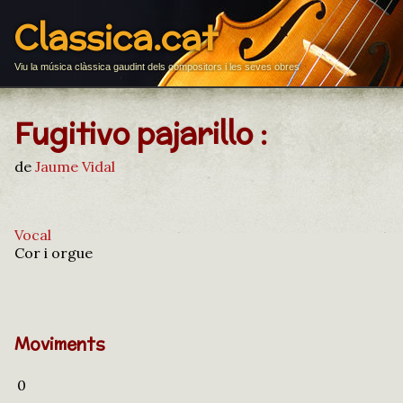
Classica.cat
Viu la música clàssica gaudint dels compositors i les seves obres
Fugitivo pajarillo :
de
Jaume Vidal
Vocal
Cor i orgue
Moviments
0