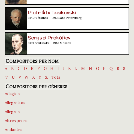
Piotr Ilitx Txaikovski
1840 Vótkinsk - 1893 Sant Petersburg
Serguei Prokófiev
1891 Sontsovka - 1953 Moscou
Compositors per nom
A
B
C
D
E
F
G
H
I
J
K
L
M
N
O
P
Q
R
S
T
U
V
W
X
Y
Z
Tots
Compositors per gèneres
Adagios
Allegrettos
Allegros
Altres peces
Andantes