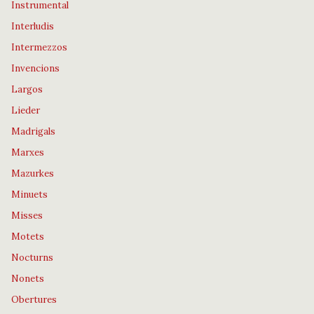
Instrumental
Interludis
Intermezzos
Invencions
Largos
Lieder
Madrigals
Marxes
Mazurkes
Minuets
Misses
Motets
Nocturns
Nonets
Obertures