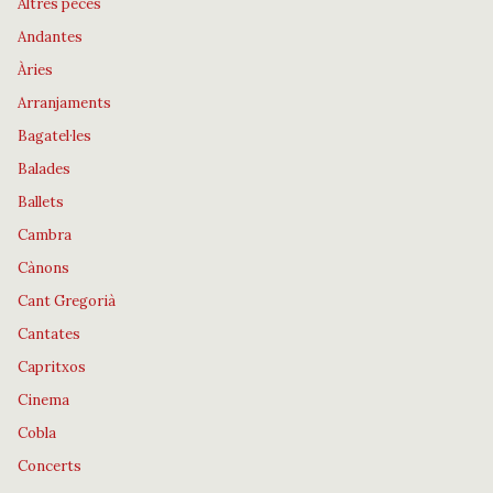
Altres peces
Andantes
Àries
Arranjaments
Bagatel·les
Balades
Ballets
Cambra
Cànons
Cant Gregorià
Cantates
Capritxos
Cinema
Cobla
Concerts