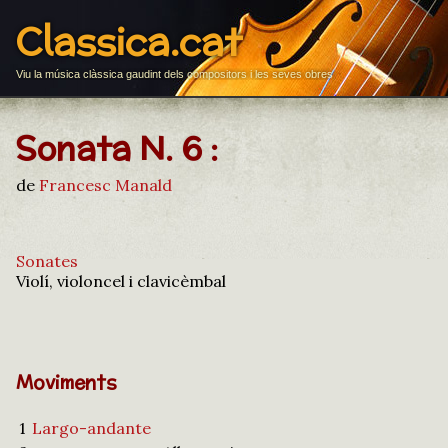
Classica.cat
Viu la música clàssica gaudint dels compositors i les seves obres
Sonata N. 6 :
de
Francesc Manald
Sonates
Violí, violoncel i clavicèmbal
Moviments
1
Largo-andante