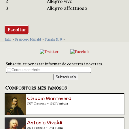
2
Allegro vivo
3
Allegro affettuoso
Escoltar
Inici
>
Francesc Manald
>
Sonata N. 6
>
Subscriu-te per estar informat de concerts i novetats.
Compositors més famósos
Claudio Monteverdi
1567 Cremona - 1643 Venècia
Antonio Vivaldi
1678 Venècia - 1741 Viena