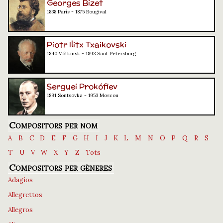
Georges Bizet
1838 París - 1875 Bougival
Piotr Ilitx Txaikovski
1840 Vótkinsk - 1893 Sant Petersburg
Serguei Prokófiev
1891 Sontsovka - 1953 Moscou
Compositors per nom
A
B
C
D
E
F
G
H
I
J
K
L
M
N
O
P
Q
R
S
T
U
V
W
X
Y
Z
Tots
Compositors per gèneres
Adagios
Allegrettos
Allegros