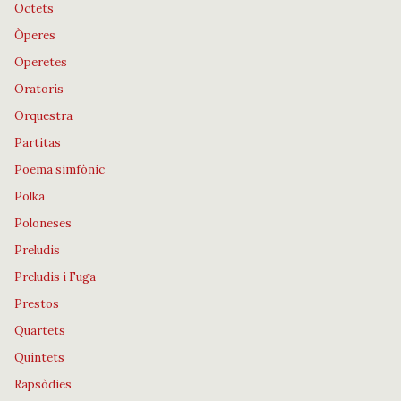
Octets
Òperes
Operetes
Oratoris
Orquestra
Partitas
Poema simfònic
Polka
Poloneses
Preludis
Preludis i Fuga
Prestos
Quartets
Quintets
Rapsòdies