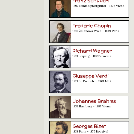
Franz Schubert
1797 Himmelpfortgrund - 1828 Viena
Frédéric Chopin
1810 Żelazowa Wola - 1849 París
Richard Wagner
1813 Leipzig - 1883 Venècia
Giuseppe Verdi
1813 Le Roncole - 1901 Milà
Johannes Brahms
1833 Hamburg - 1897 Viena
Georges Bizet
1838 París - 1875 Bougival