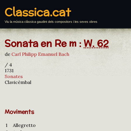
Classica.cat
Viu la música clàssica gaudint dels compositors i les seves obres
Sonata en Re m :
W. 62
de
Carl Philipp Emanuel Bach
/ 4
1731
Sonates
Clavicèmbal
Moviments
1
Allegretto