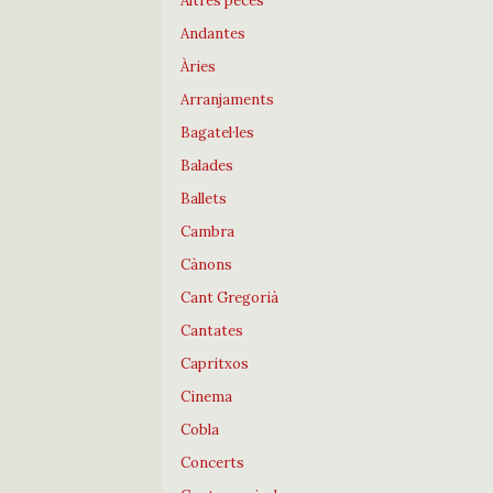
Altres peces
Andantes
Àries
Arranjaments
Bagatel·les
Balades
Ballets
Cambra
Cànons
Cant Gregorià
Cantates
Capritxos
Cinema
Cobla
Concerts