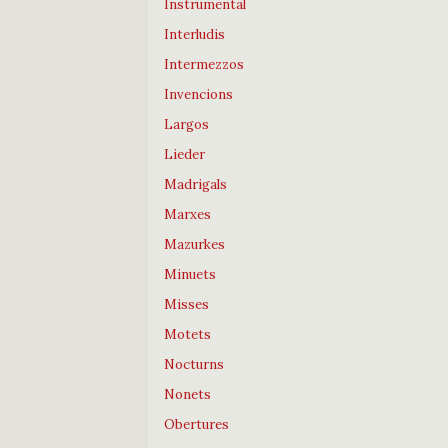
Instrumental
Interludis
Intermezzos
Invencions
Largos
Lieder
Madrigals
Marxes
Mazurkes
Minuets
Misses
Motets
Nocturns
Nonets
Obertures