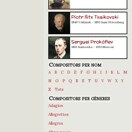
Piotr Ilitx Txaikovski
1840 Vótkinsk - 1893 Sant Petersburg
Serguei Prokófiev
1891 Sontsovka - 1953 Moscou
Compositors per nom
A
B
C
D
E
F
G
H
I
J
K
L
M
N
O
P
Q
R
S
T
U
V
W
X
Y
Z
Tots
Compositors per gèneres
Adagios
Allegrettos
Allegros