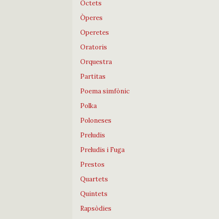
Octets
Òperes
Operetes
Oratoris
Orquestra
Partitas
Poema simfònic
Polka
Poloneses
Preludis
Preludis i Fuga
Prestos
Quartets
Quintets
Rapsòdies