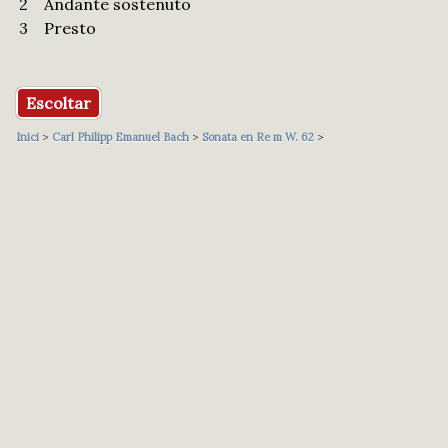
2
Andante sostenuto
3
Presto
Escoltar
Inici
>
Carl Philipp Emanuel Bach
>
Sonata en Re m W. 62
>