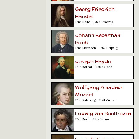
Georg Friedrich
Händel
1685 Halle - 1759 Londres
Johann Sebastian
Bach
1685 Eisenach - 1750 Leipzig
Joseph Haydn
1732 Rohrau - 1809 Viena
Wolfgang Amadeus
Mozart
1756 Salzburg - 1791 Viena
Ludwig van Beethoven
1770 Bonn - 1827 Viena