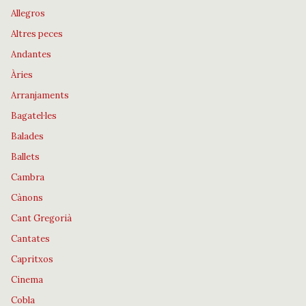
Allegros
Altres peces
Andantes
Àries
Arranjaments
Bagatel·les
Balades
Ballets
Cambra
Cànons
Cant Gregorià
Cantates
Capritxos
Cinema
Cobla