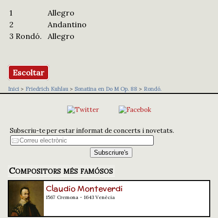
1
Allegro
2
Andantino
3
Rondó.
Allegro
Escoltar
Inici
>
Friedrich Kuhlau
>
Sonatina en Do M Op. 88
>
Rondó.
Subscriu-te per estar informat de concerts i novetats.
Compositors més famósos
Claudio Monteverdi
1567 Cremona - 1643 Venècia