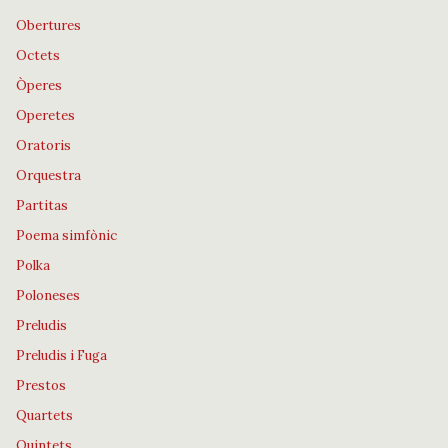
Obertures
Octets
Òperes
Operetes
Oratoris
Orquestra
Partitas
Poema simfònic
Polka
Poloneses
Preludis
Preludis i Fuga
Prestos
Quartets
Quintets