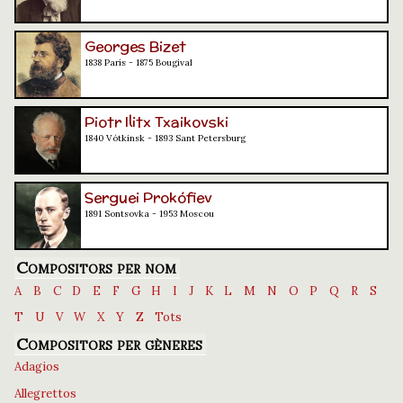
Georges Bizet
1838 París - 1875 Bougival
Piotr Ilitx Txaikovski
1840 Vótkinsk - 1893 Sant Petersburg
Serguei Prokófiev
1891 Sontsovka - 1953 Moscou
Compositors per nom
A
B
C
D
E
F
G
H
I
J
K
L
M
N
O
P
Q
R
S
T
U
V
W
X
Y
Z
Tots
Compositors per gèneres
Adagios
Allegrettos