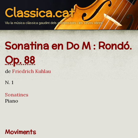
Classica.cat
Viu la música clàssica gaudint dels compositors i les seves obres
Sonatina en Do M : Rondó.
Op. 88
de
Friedrich Kuhlau
N. 1
Sonatines
Piano
Moviments