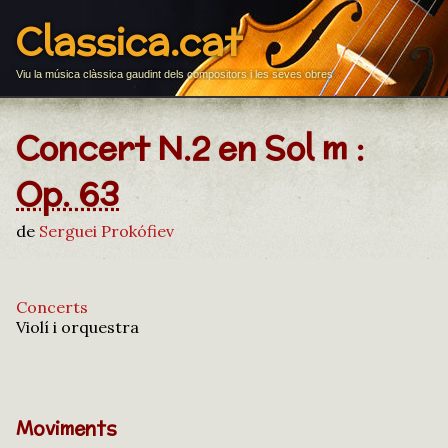
Classica.cat
Viu la música clàssica gaudint dels compositors i les seves obres
Concert N.2 en Sol m :
Op. 63
de
Serguei Prokófiev
Concerts
Violí i orquestra
Moviments