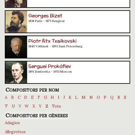
Georges Bizet
1838 París - 1875 Bougival
Piotr Ilitx Txaikovski
1840 Vótkinsk - 1893 Sant Petersburg
Serguei Prokófiev
1891 Sontsovka - 1953 Moscou
Compositors per nom
A
B
C
D
E
F
G
H
I
J
K
L
M
N
O
P
Q
R
S
T
U
V
W
X
Y
Z
Tots
Compositors per gèneres
Adagios
Allegrettos