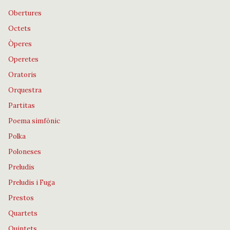
Obertures
Octets
Òperes
Operetes
Oratoris
Orquestra
Partitas
Poema simfònic
Polka
Poloneses
Preludis
Preludis i Fuga
Prestos
Quartets
Quintets