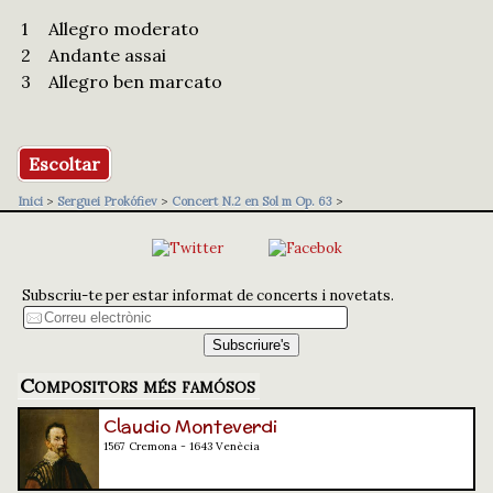
1
Allegro moderato
2
Andante assai
3
Allegro ben marcato
Escoltar
Inici
>
Serguei Prokófiev
>
Concert N.2 en Sol m Op. 63
>
Subscriu-te per estar informat de concerts i novetats.
Compositors més famósos
Claudio Monteverdi
1567 Cremona - 1643 Venècia