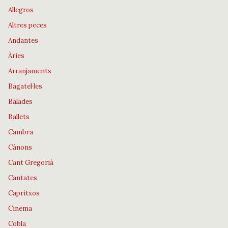
Allegros
Altres peces
Andantes
Àries
Arranjaments
Bagatel·les
Balades
Ballets
Cambra
Cànons
Cant Gregorià
Cantates
Capritxos
Cinema
Cobla