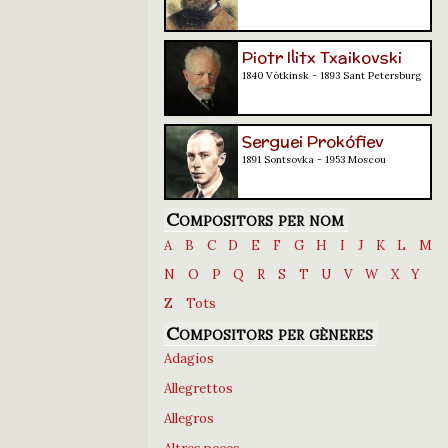
Piotr Ilitx Txaikovski
1840 Vótkinsk - 1893 Sant Petersburg
Serguei Prokófiev
1891 Sontsovka - 1953 Moscou
Compositors per nom
A
B
C
D
E
F
G
H
I
J
K
L
M
N
O
P
Q
R
S
T
U
V
W
X
Y
Z
Tots
Compositors per gèneres
Adagios
Allegrettos
Allegros