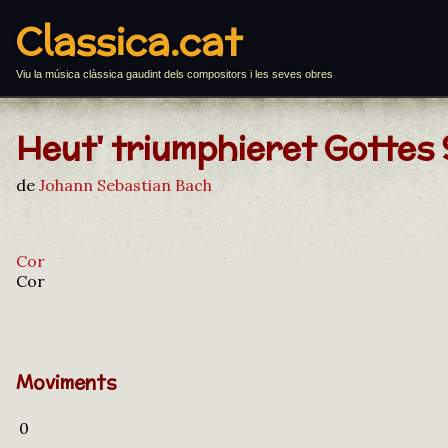
Classica.cat
Viu la música clàssica gaudint dels compositors i les seves obres
Heut' triumphieret Gottes 
de
Johann Sebastian Bach
Cor
Cor
Moviments
0