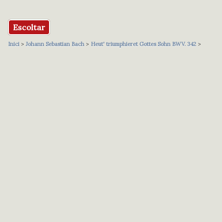
Escoltar
Inici
>
Johann Sebastian Bach
>
Heut' triumphieret Gottes Sohn BWV. 342
>