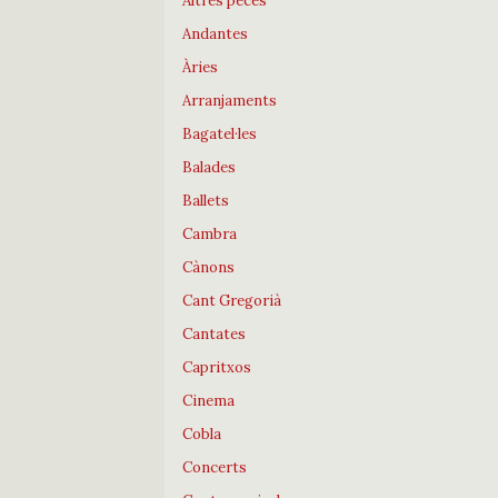
Altres peces
Andantes
Àries
Arranjaments
Bagatel·les
Balades
Ballets
Cambra
Cànons
Cant Gregorià
Cantates
Capritxos
Cinema
Cobla
Concerts