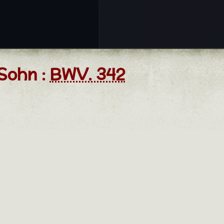
Sohn :
BWV. 342