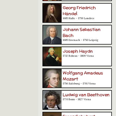
Georg Friedrich
Händel
1685 Halle - 1759 Londres
Johann Sebastian
Bach
1685 Eisenach - 1750 Leipzig
Joseph Haydn
1732 Rohrau - 1809 Viena
Wolfgang Amadeus
Mozart
1756 Salzburg - 1791 Viena
Ludwig van Beethoven
1770 Bonn - 1827 Viena