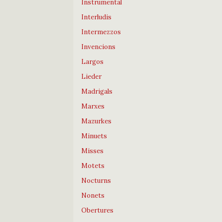
Instrumental
Interludis
Intermezzos
Invencions
Largos
Lieder
Madrigals
Marxes
Mazurkes
Minuets
Misses
Motets
Nocturns
Nonets
Obertures