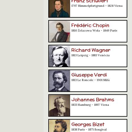
Franz Schubert
1797 Himmelpfortgrund - 1828 Viena
Frédéric Chopin
1810 Żelazowa Wola - 1849 París
Richard Wagner
1813 Leipzig - 1883 Venècia
Giuseppe Verdi
1813 Le Roncole - 1901 Milà
Johannes Brahms
1833 Hamburg - 1897 Viena
Georges Bizet
1838 París - 1875 Bougival