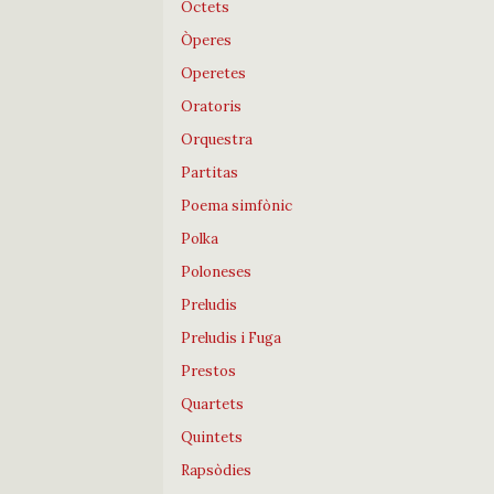
Octets
Òperes
Operetes
Oratoris
Orquestra
Partitas
Poema simfònic
Polka
Poloneses
Preludis
Preludis i Fuga
Prestos
Quartets
Quintets
Rapsòdies