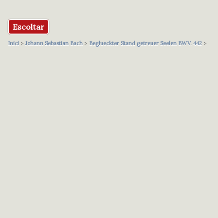
Escoltar
Inici
>
Johann Sebastian Bach
>
Beglueckter Stand getreuer Seelen BWV. 442
>