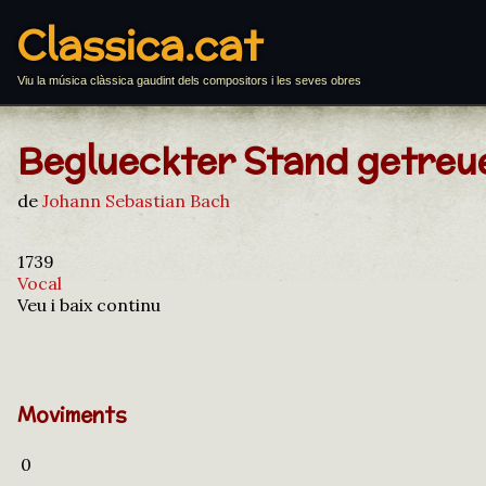
Classica.cat
Viu la música clàssica gaudint dels compositors i les seves obres
Beglueckter Stand getreue
de
Johann Sebastian Bach
1739
Vocal
Veu i baix continu
Moviments
0