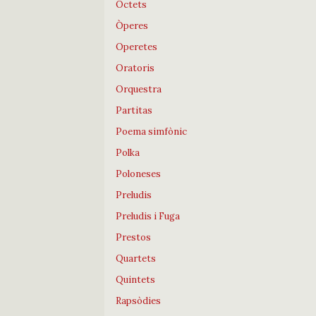
Octets
Òperes
Operetes
Oratoris
Orquestra
Partitas
Poema simfònic
Polka
Poloneses
Preludis
Preludis i Fuga
Prestos
Quartets
Quintets
Rapsòdies