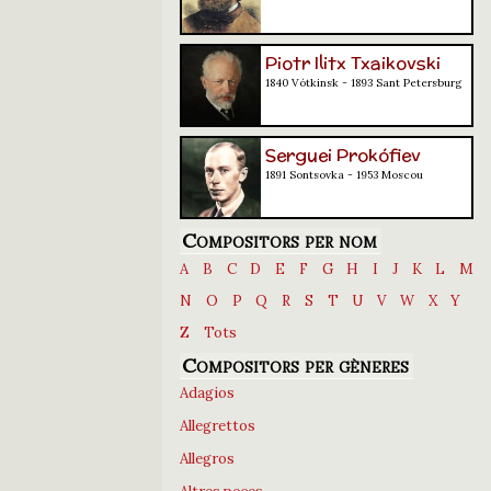
Piotr Ilitx Txaikovski
1840 Vótkinsk - 1893 Sant Petersburg
Serguei Prokófiev
1891 Sontsovka - 1953 Moscou
Compositors per nom
A
B
C
D
E
F
G
H
I
J
K
L
M
N
O
P
Q
R
S
T
U
V
W
X
Y
Z
Tots
Compositors per gèneres
Adagios
Allegrettos
Allegros