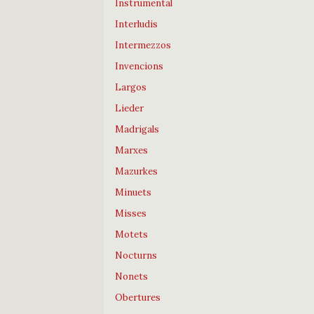
Instrumental
Interludis
Intermezzos
Invencions
Largos
Lieder
Madrigals
Marxes
Mazurkes
Minuets
Misses
Motets
Nocturns
Nonets
Obertures