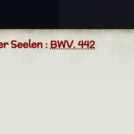
r Seelen :
BWV. 442