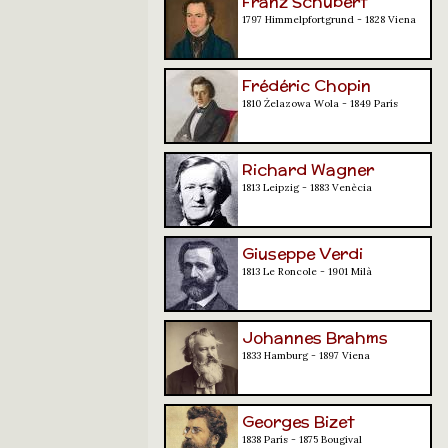
Franz Schubert
1797 Himmelpfortgrund - 1828 Viena
Frédéric Chopin
1810 Żelazowa Wola - 1849 París
Richard Wagner
1813 Leipzig - 1883 Venècia
Giuseppe Verdi
1813 Le Roncole - 1901 Milà
Johannes Brahms
1833 Hamburg - 1897 Viena
Georges Bizet
1838 París - 1875 Bougival