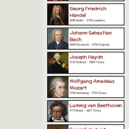
Georg Friedrich
Händel
1685 Halle - 1759 Londres
Johann Sebastian
Bach
1685 Eisenach - 1750 Leipzig
Joseph Haydn
1732 Rohrau - 1809 Viena
Wolfgang Amadeus
Mozart
1756 Salzburg - 1791 Viena
Ludwig van Beethoven
1770 Bonn - 1827 Viena