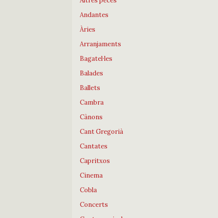
Altres peces
Andantes
Àries
Arranjaments
Bagatel·les
Balades
Ballets
Cambra
Cànons
Cant Gregorià
Cantates
Capritxos
Cinema
Cobla
Concerts