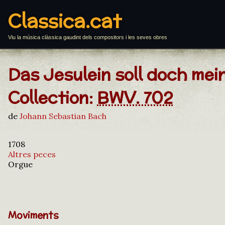
Classica.cat
Viu la música clàssica gaudint dels compositors i les seves obres
Das Jesulein soll doch mei
Collection:
BWV. 702
de
Johann Sebastian Bach
1708
Altres peces
Orgue
Moviments