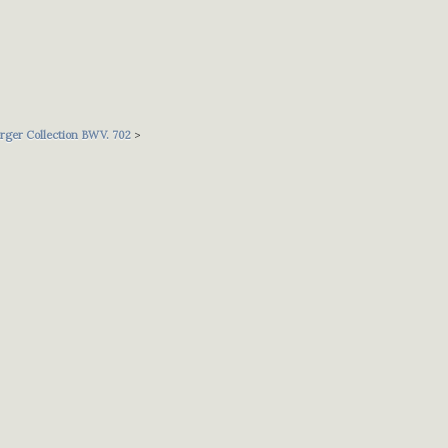
erger Collection BWV. 702
>