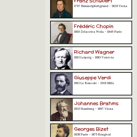
Franz Schubert
1797 Himmelpfortgrund - 1828 Viena
Frédéric Chopin
1810 Żelazowa Wola - 1849 París
Richard Wagner
1813 Leipzig - 1883 Venècia
Giuseppe Verdi
1813 Le Roncole - 1901 Milà
Johannes Brahms
1833 Hamburg - 1897 Viena
Georges Bizet
1838 París - 1875 Bougival