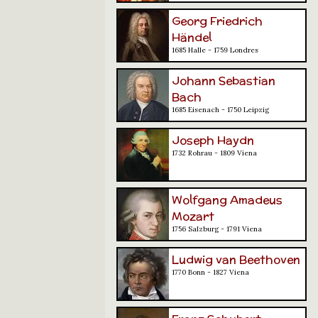
Georg Friedrich
Händel
1685 Halle - 1759 Londres
Johann Sebastian
Bach
1685 Eisenach - 1750 Leipzig
Joseph Haydn
1732 Rohrau - 1809 Viena
Wolfgang Amadeus
Mozart
1756 Salzburg - 1791 Viena
Ludwig van Beethoven
1770 Bonn - 1827 Viena