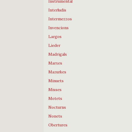
Instrumental
Interludis
Intermezzos
Invencions
Largos
Lieder
Madrigals
Marxes
Mazurkes
Minuets
Misses
Motets
Nocturns
Nonets
Obertures