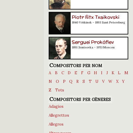
Piotr Ilitx Txaikovski
1840 Vótkinsk - 1893 Sant Petersburg
Serguei Prokófiev
1891 Sontsovka - 1953 Moscou
Compositors per nom
A
B
C
D
E
F
G
H
I
J
K
L
M
N
O
P
Q
R
S
T
U
V
W
X
Y
Z
Tots
Compositors per gèneres
Adagios
Allegrettos
Allegros