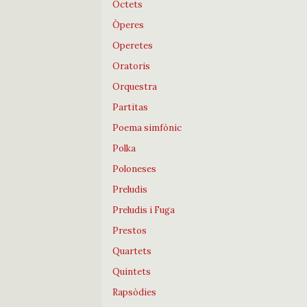
Octets
Òperes
Operetes
Oratoris
Orquestra
Partitas
Poema simfònic
Polka
Poloneses
Preludis
Preludis i Fuga
Prestos
Quartets
Quintets
Rapsòdies