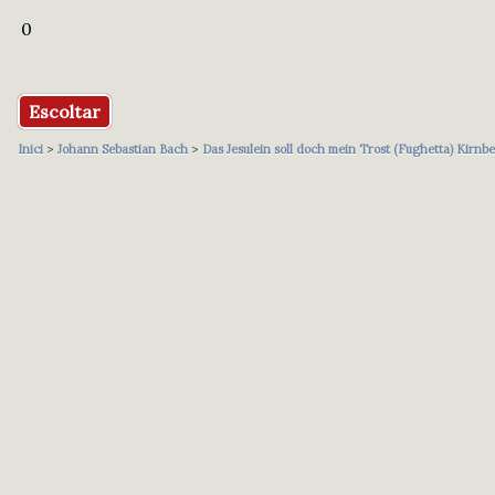
0
Escoltar
Inici
>
Johann Sebastian Bach
>
Das Jesulein soll doch mein Trost (Fughetta) Kirnb