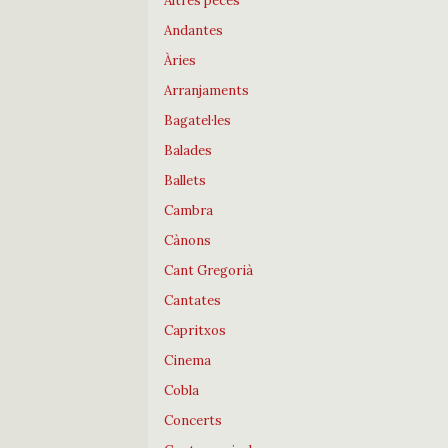
Altres peces
Andantes
Àries
Arranjaments
Bagatel·les
Balades
Ballets
Cambra
Cànons
Cant Gregorià
Cantates
Capritxos
Cinema
Cobla
Concerts