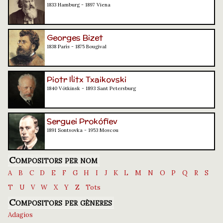
1833 Hamburg - 1897 Viena
Georges Bizet
1838 París - 1875 Bougival
Piotr Ilitx Txaikovski
1840 Vótkinsk - 1893 Sant Petersburg
Serguei Prokófiev
1891 Sontsovka - 1953 Moscou
Compositors per nom
A
B
C
D
E
F
G
H
I
J
K
L
M
N
O
P
Q
R
S
T
U
V
W
X
Y
Z
Tots
Compositors per gèneres
Adagios