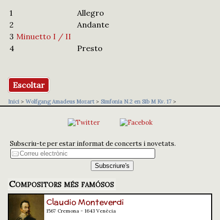
1
Allegro
2
Andante
3
Minuetto I / II
4
Presto
Escoltar
Inici
>
Wolfgang Amadeus Mozart
>
Simfonia N.2 en Sib M Kv. 17
>
Subscriu-te per estar informat de concerts i novetats.
Compositors més famósos
Claudio Monteverdi
1567 Cremona - 1643 Venècia