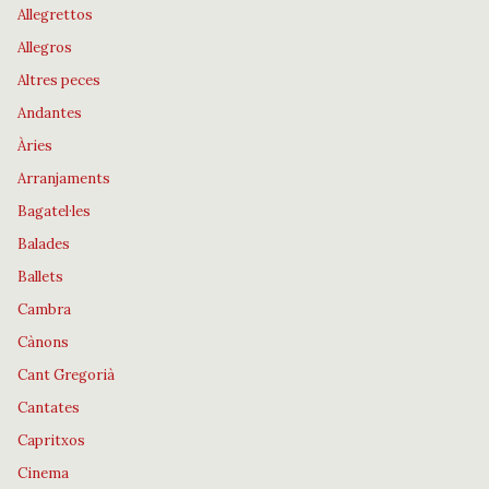
Allegrettos
Allegros
Altres peces
Andantes
Àries
Arranjaments
Bagatel·les
Balades
Ballets
Cambra
Cànons
Cant Gregorià
Cantates
Capritxos
Cinema