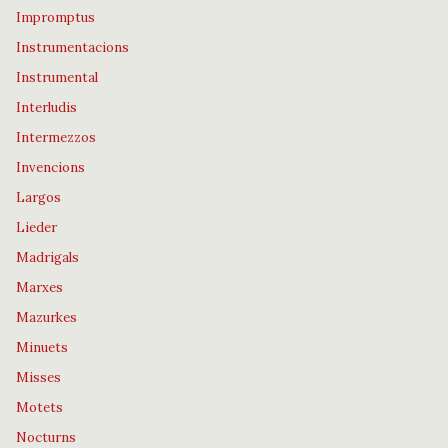
Impromptus
Instrumentacions
Instrumental
Interludis
Intermezzos
Invencions
Largos
Lieder
Madrigals
Marxes
Mazurkes
Minuets
Misses
Motets
Nocturns