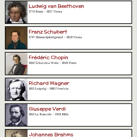
Ludwig van Beethoven
1770 Bonn - 1827 Viena
Franz Schubert
1797 Himmelpfortgrund - 1828 Viena
Frédéric Chopin
1810 Żelazowa Wola - 1849 París
Richard Wagner
1813 Leipzig - 1883 Venècia
Giuseppe Verdi
1813 Le Roncole - 1901 Milà
Johannes Brahms