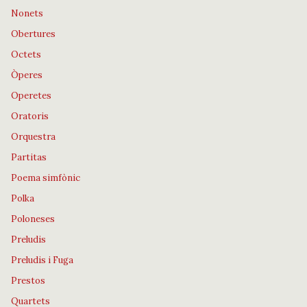
Nonets
Obertures
Octets
Òperes
Operetes
Oratoris
Orquestra
Partitas
Poema simfònic
Polka
Poloneses
Preludis
Preludis i Fuga
Prestos
Quartets