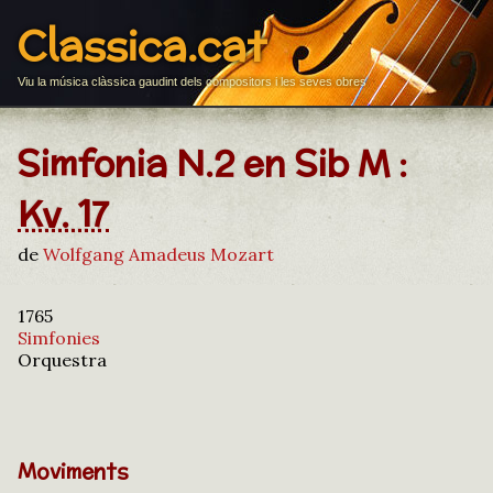
Classica.cat
Viu la música clàssica gaudint dels compositors i les seves obres
Simfonia N.2 en Sib M :
Kv. 17
de
Wolfgang Amadeus Mozart
1765
Simfonies
Orquestra
Moviments