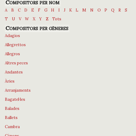
Compositors per nom
A
B
C
D
E
F
G
H
I
J
K
L
M
N
O
P
Q
R
S
T
U
V
W
X
Y
Z
Tots
Compositors per gèneres
Adagios
Allegrettos
Allegros
Altres peces
Andantes
Àries
Arranjaments
Bagatel·les
Balades
Ballets
Cambra
Cànons