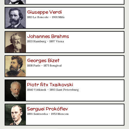
Giuseppe Verdi
1813 Le Roncole - 1901 Milà
Johannes Brahms
1833 Hamburg - 1897 Viena
Georges Bizet
1838 París - 1875 Bougival
Piotr Ilitx Txaikovski
1840 Vótkinsk - 1893 Sant Petersburg
Serguei Prokófiev
1891 Sontsovka - 1953 Moscou