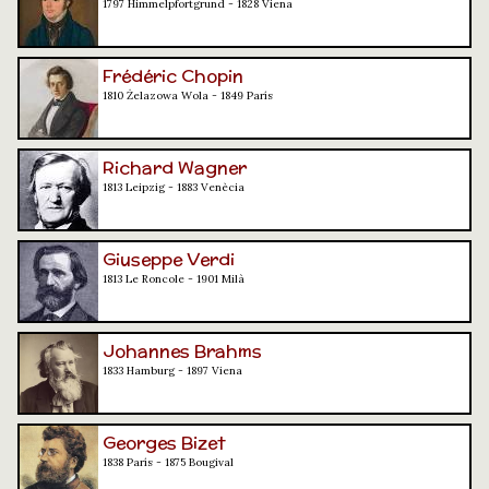
1797 Himmelpfortgrund - 1828 Viena
Frédéric Chopin
1810 Żelazowa Wola - 1849 París
Richard Wagner
1813 Leipzig - 1883 Venècia
Giuseppe Verdi
1813 Le Roncole - 1901 Milà
Johannes Brahms
1833 Hamburg - 1897 Viena
Georges Bizet
1838 París - 1875 Bougival