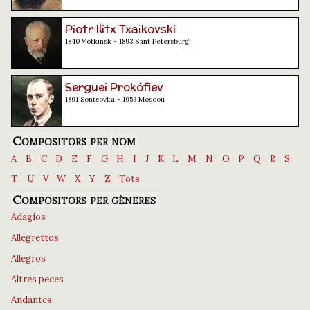
Piotr Ilitx Txaikovski
1840 Vótkinsk - 1893 Sant Petersburg
Serguei Prokófiev
1891 Sontsovka - 1953 Moscou
Compositors per nom
A
B
C
D
E
F
G
H
I
J
K
L
M
N
O
P
Q
R
S
T
U
V
W
X
Y
Z
Tots
Compositors per gèneres
Adagios
Allegrettos
Allegros
Altres peces
Andantes