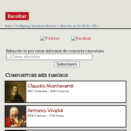
Escoltar
Inici
>
Wolfgang Amadeus Mozart
>
Marcha en Re M Kv. 215
>
Subscriu-te per estar informat de concerts i novetats.
Compositors més famósos
Claudio Monteverdi
1567 Cremona - 1643 Venècia
Antonio Vivaldi
1678 Venècia - 1741 Viena