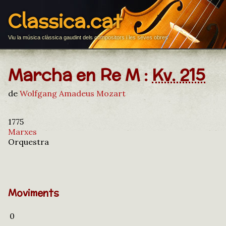
Classica.cat
Viu la música clàssica gaudint dels compositors i les seves obres
Marcha en Re M :
Kv. 215
de
Wolfgang Amadeus Mozart
1775
Marxes
Orquestra
Moviments
0