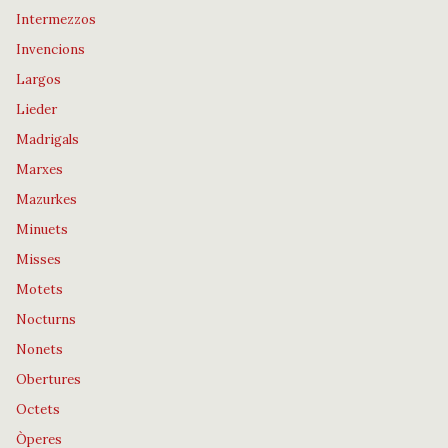
Intermezzos
Invencions
Largos
Lieder
Madrigals
Marxes
Mazurkes
Minuets
Misses
Motets
Nocturns
Nonets
Obertures
Octets
Òperes