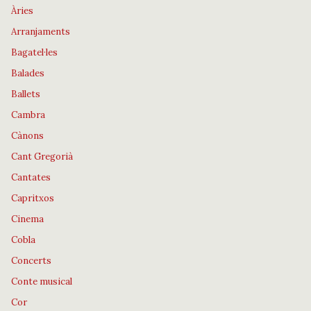
Àries
Arranjaments
Bagatel·les
Balades
Ballets
Cambra
Cànons
Cant Gregorià
Cantates
Capritxos
Cinema
Cobla
Concerts
Conte musical
Cor