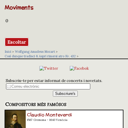
Moviments
0
Escoltar
Inici
>
Wolfgang Amadeus Mozart
>
Così dunque tradisci & Aspri rimorsi atro Kv. 432
>
Subscriu-te per estar informat de concerts i novetats.
Compositors més famósos
Claudio Monteverdi
1567 Cremona - 1643 Venècia