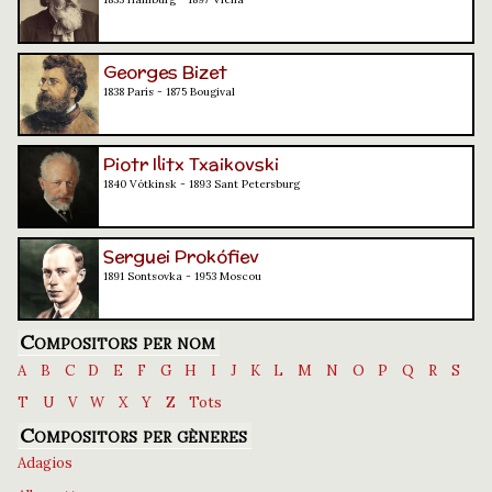
Georges Bizet
1838 París - 1875 Bougival
Piotr Ilitx Txaikovski
1840 Vótkinsk - 1893 Sant Petersburg
Serguei Prokófiev
1891 Sontsovka - 1953 Moscou
Compositors per nom
A
B
C
D
E
F
G
H
I
J
K
L
M
N
O
P
Q
R
S
T
U
V
W
X
Y
Z
Tots
Compositors per gèneres
Adagios