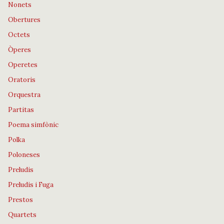
Nonets
Obertures
Octets
Òperes
Operetes
Oratoris
Orquestra
Partitas
Poema simfònic
Polka
Poloneses
Preludis
Preludis i Fuga
Prestos
Quartets