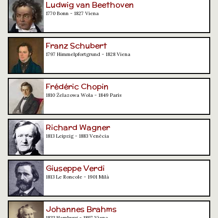
Ludwig van Beethoven
1770 Bonn - 1827 Viena
Franz Schubert
1797 Himmelpfortgrund - 1828 Viena
Frédéric Chopin
1810 Żelazowa Wola - 1849 París
Richard Wagner
1813 Leipzig - 1883 Venècia
Giuseppe Verdi
1813 Le Roncole - 1901 Milà
Johannes Brahms
1833 Hamburg - 1897 Viena