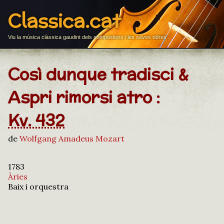
Classica.cat
Viu la música clàssica gaudint dels compositors i les seves obres
Così dunque tradisci &
Aspri rimorsi atro :
Kv. 432
de
Wolfgang Amadeus Mozart
1783
Àries
Baix i orquestra