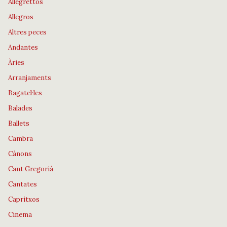
Allegrettos
Allegros
Altres peces
Andantes
Àries
Arranjaments
Bagatel·les
Balades
Ballets
Cambra
Cànons
Cant Gregorià
Cantates
Capritxos
Cinema