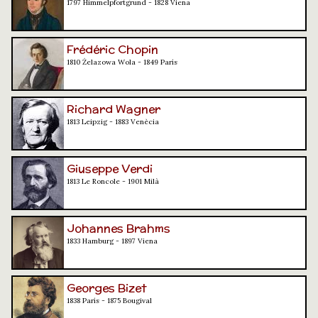
1797 Himmelpfortgrund - 1828 Viena
Frédéric Chopin
1810 Żelazowa Wola - 1849 París
Richard Wagner
1813 Leipzig - 1883 Venècia
Giuseppe Verdi
1813 Le Roncole - 1901 Milà
Johannes Brahms
1833 Hamburg - 1897 Viena
Georges Bizet
1838 París - 1875 Bougival