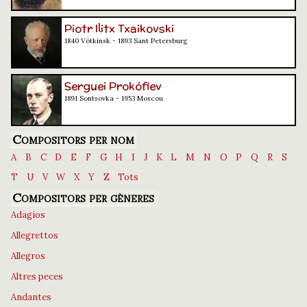
Piotr Ilitx Txaikovski
1840 Vótkinsk - 1893 Sant Petersburg
Serguei Prokófiev
1891 Sontsovka - 1953 Moscou
Compositors per nom
A
B
C
D
E
F
G
H
I
J
K
L
M
N
O
P
Q
R
S
T
U
V
W
X
Y
Z
Tots
Compositors per gèneres
Adagios
Allegrettos
Allegros
Altres peces
Andantes