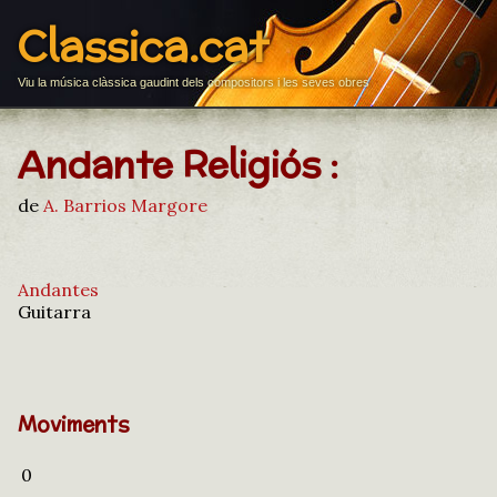
Classica.cat
Viu la música clàssica gaudint dels compositors i les seves obres
Andante Religiós :
de
A. Barrios Margore
Andantes
Guitarra
Moviments
0