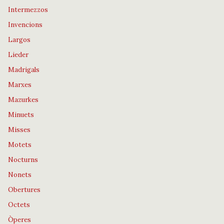
Intermezzos
Invencions
Largos
Lieder
Madrigals
Marxes
Mazurkes
Minuets
Misses
Motets
Nocturns
Nonets
Obertures
Octets
Òperes