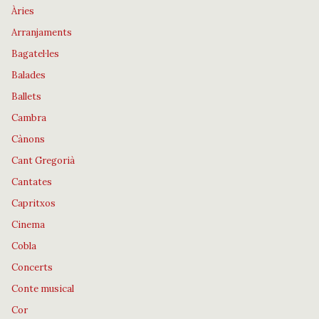
Àries
Arranjaments
Bagatel·les
Balades
Ballets
Cambra
Cànons
Cant Gregorià
Cantates
Capritxos
Cinema
Cobla
Concerts
Conte musical
Cor