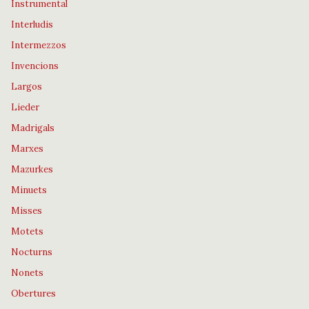
Instrumental
Interludis
Intermezzos
Invencions
Largos
Lieder
Madrigals
Marxes
Mazurkes
Minuets
Misses
Motets
Nocturns
Nonets
Obertures