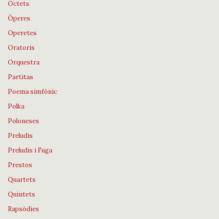
Octets
Òperes
Operetes
Oratoris
Orquestra
Partitas
Poema simfònic
Polka
Poloneses
Preludis
Preludis i Fuga
Prestos
Quartets
Quintets
Rapsòdies