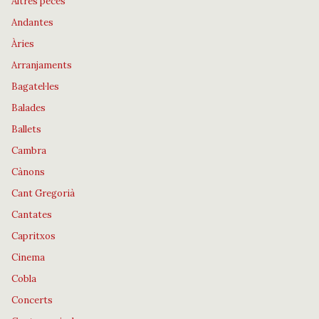
Altres peces
Andantes
Àries
Arranjaments
Bagatel·les
Balades
Ballets
Cambra
Cànons
Cant Gregorià
Cantates
Capritxos
Cinema
Cobla
Concerts