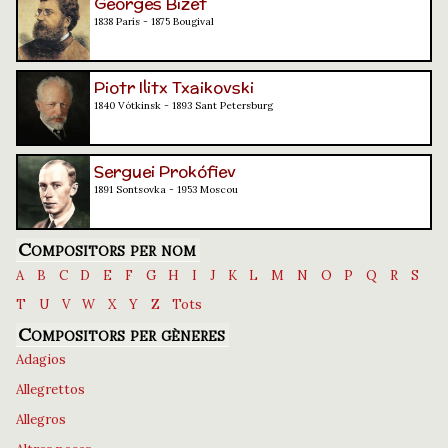
Georges Bizet
1838 París - 1875 Bougival
Piotr Ilitx Txaikovski
1840 Vótkinsk - 1893 Sant Petersburg
Serguei Prokófiev
1891 Sontsovka - 1953 Moscou
Compositors per nom
A
B
C
D
E
F
G
H
I
J
K
L
M
N
O
P
Q
R
S
T
U
V
W
X
Y
Z
Tots
Compositors per gèneres
Adagios
Allegrettos
Allegros