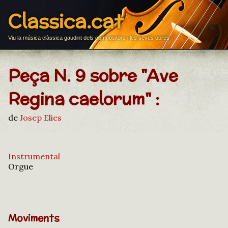
Classica.cat
Viu la música clàssica gaudint dels compositors i les seves obres
Peça N. 9 sobre "Ave
Regina caelorum" :
de
Josep Elies
Instrumental
Orgue
Moviments