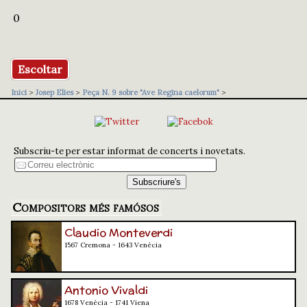
0
Escoltar
Inici
>
Josep Elies
>
Peça N. 9 sobre "Ave Regina caelorum"
>
Subscriu-te per estar informat de concerts i novetats.
Compositors més famósos
Claudio Monteverdi
1567 Cremona - 1643 Venècia
Antonio Vivaldi
1678 Venècia - 1741 Viena